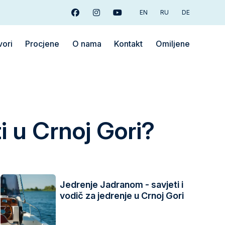
EN
RU
DE
Facebook
Instagram
Youtube
vori
Procjene
O nama
Kontakt
Omiljene
i u Crnoj Gori?
Jedrenje Jadranom - savjeti i
vodič za jedrenje u Crnoj Gori