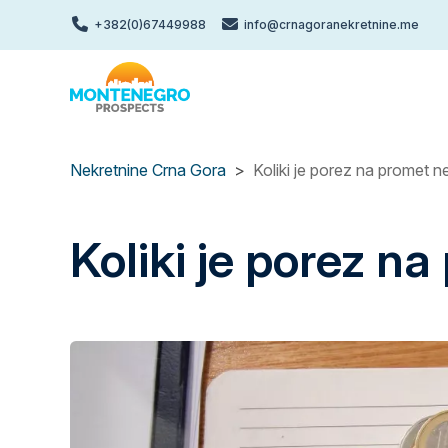
Skip
+382(0)67449988
info@crnagoranekretnine.me
to
main
content
Nekretnine Crna Gora
Koliki je porez na promet n
Koliki je porez n