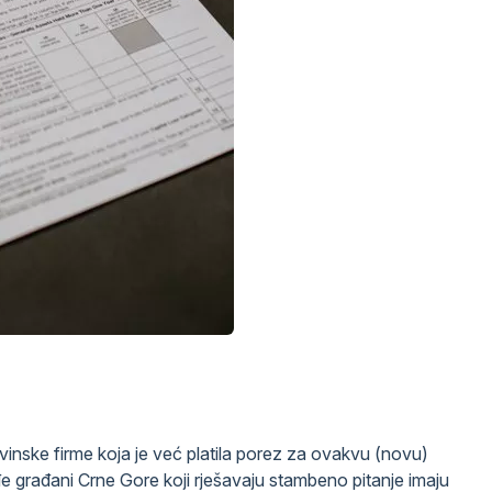
nske firme koja je već platila porez za ovakvu (novu)
 građani Crne Gore koji rješavaju stambeno pitanje imaju