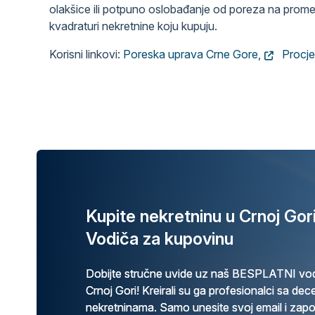
olakšice ili potpuno oslobađanje od poreza na prom
kvadraturi nekretnine koju kupuju.
Korisni linkovi:
Poreska uprava Crne Gore,
Procje
Kupite nekretninu u Crnoj Go
Vodiča za kupovinu
Dobijte stručne uvide uz naš BESPLATNI vod
Crnoj Gori! Kreirali su ga profesionalci sa de
nekretninama. Samo unesite svoj email i zap