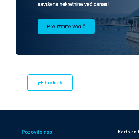
savršene nekretnine već danas!
Preuzmite vodič
Podijeli
Pozovite nas
Karta saj