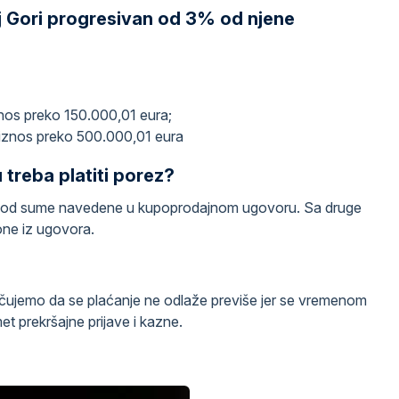
j Gori progresivan od 3% od njene
nos preko 150.000,01 eura;
iznos preko 500.000,01 eura
 treba platiti porez?
veća od sume navedene u kupoprodajnom ugovoru. Sa druge
one iz ugovora.
ujemo da se plaćanje ne odlaže previše jer se vremenom
 prekršajne prijave i kazne.