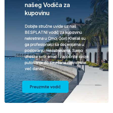
našeg Vodiča za
kupovinu
Dobijte stručne uvide uz naš
BESPLATNI vodič za kupovinu
nekretnina u Crnoj Gori! Kreirali su
ga profesionalci sa decenijama u
poslovanju nekretninama. Samo
unesite svoj email i započnite svoje
putovanje do savršene nekretnine
već danas!
Preuzmite vodič