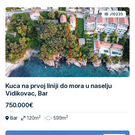
ID
J10235
Kuca na prvoj liniji do mora u naselju
Vidikovac, Bar
750.000€
2
2
Bar
120m
599m