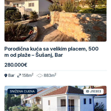
Porodična kuća sa velikim placem, 500
m od plaže – Šušanj, Bar
280.000€
2
2
Bar
158m
883m
SNIŽENA CIJENA
ID
J10303