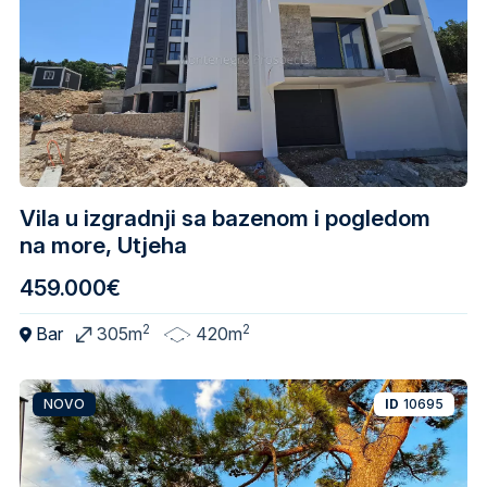
Vila u izgradnji sa bazenom i pogledom
na more, Utjeha
459.000€
2
2
Bar
305m
420m
NOVO
ID
10695