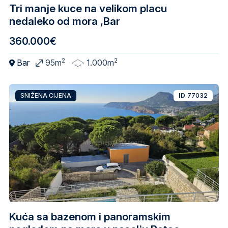
Tri manje kuce na velikom placu
nedaleko od mora ,Bar
360.000€
2
2
Bar
95m
1.000m
SNIŽENA CIJENA
ID
77032
Kuća sa bazenom i panoramskim