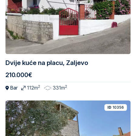
Dvije kuće na placu, Zaljevo
210.000€
2
2
Bar
112m
331m
ID
10356