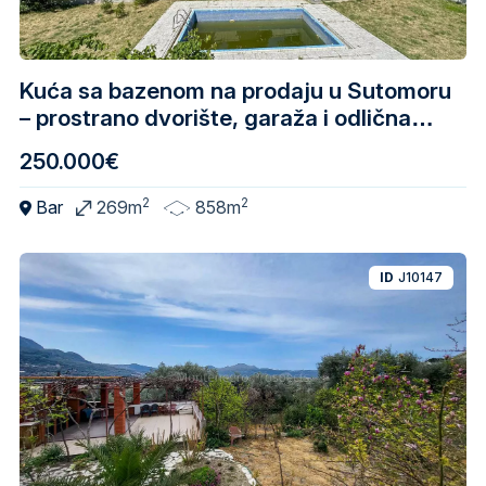
Kuća sa bazenom na prodaju u Sutomoru
– prostrano dvorište, garaža i odlična
lokacija
250.000€
2
2
Bar
269m
858m
ID
J10147