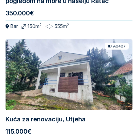
pogledom na more u naselju Ratac
350.000€
2
2
Bar
150m
555m
ID
A2427
Kuća za renovaciju, Utjeha
115.000€