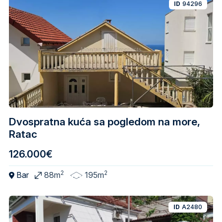
ID
94296
Dvospratna kuća sa pogledom na more,
Ratac
126.000€
2
2
Bar
88m
195m
ID
A2480