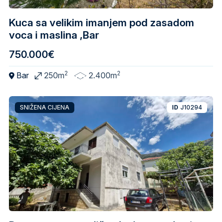
Kuca sa velikim imanjem pod zasadom
voca i maslina ,Bar
750.000€
2
2
Bar
250m
2.400m
SNIŽENA CIJENA
ID
J10294