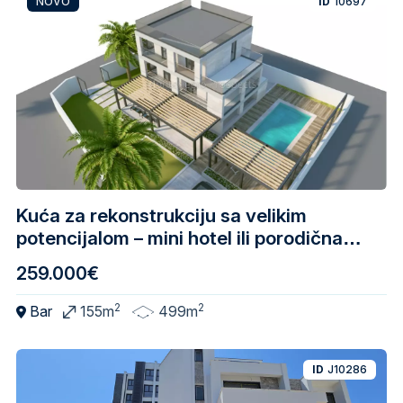
NOVO
ID
10697
Kuća za rekonstrukciju sa velikim
potencijalom – mini hotel ili porodična
vila, Sutomore
259.000€
2
2
Bar
155m
499m
ID
J10286