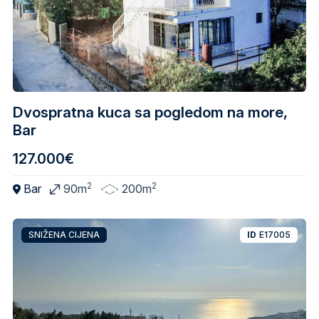
Dvospratna kuca sa pogledom na more,
Bar
127.000€
2
2
Bar
90m
200m
SNIŽENA CIJENA
ID
E17005