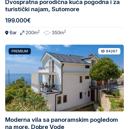
Dvospratna porodična kuća pogodna i za
turistički najam, Sutomore
199.000€
2
2
Bar
200m
350m
PREMIUM
ID
94267
Moderna vila sa panoramskim pogledom
na more, Dobre Vode