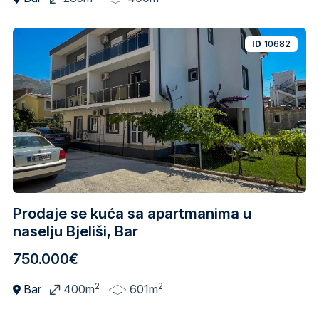
ID
10682
Prodaje se kuća sa apartmanima u
naselju Bjeliši, Bar
750.000€
2
2
Bar
400m
601m