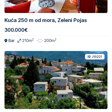
Kuća 250 m od mora, Zeleni Pojas
300.000€
2
2
Bar
210m
200m
ID
J10221