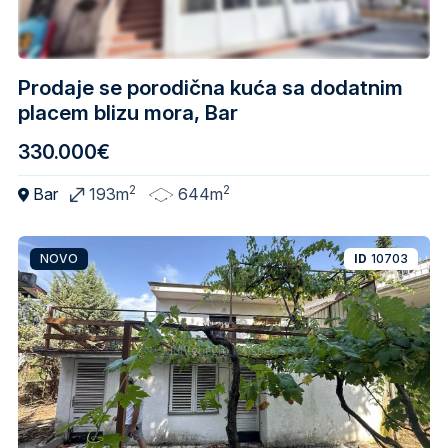
Prodaje se porodična kuća sa dodatnim
placem blizu mora, Bar
330.000€
2
2
Bar
193m
644m
NOVO
ID
10703