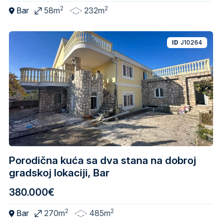
2
2
Bar
58m
232m
ID
J10264
Porodična kuća sa dva stana na dobroj
gradskoj lokaciji, Bar
380.000€
2
2
Bar
270m
485m