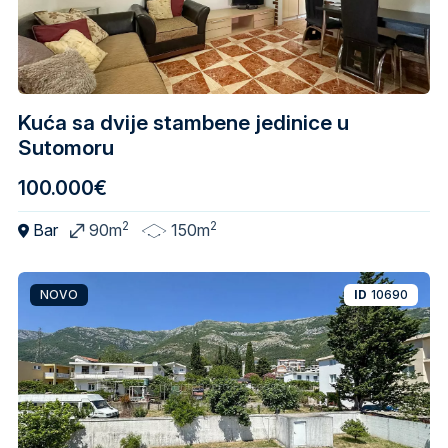
Kuća sa dvije stambene jedinice u
Sutomoru
100.000€
2
2
Bar
90m
150m
NOVO
ID
10690