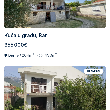
Kuća u gradu, Bar
355.000€
2
2
Bar
264m
490m
ID
94169