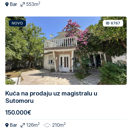
2
Bar
553m
NOVO
ID
6767
Kuća na prodaju uz magistralu u
Sutomoru
150.000€
2
2
Bar
126m
210m