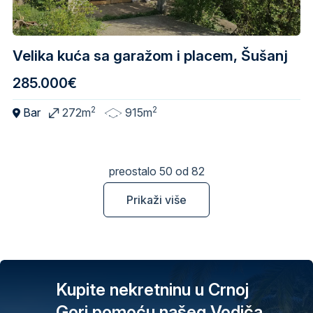
Velika kuća sa garažom i placem, Šušanj
285.000€
2
2
Bar
272m
915m
preostalo 50 od 82
Prikaži više
Kupite nekretninu u Crnoj
Gori pomoću našeg Vodiča