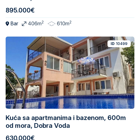
895.000€
2
2
Bar
406m
610m
ID
10499
Kuća sa apartmanima i bazenom, 600m
od mora, Dobra Voda
630.000€