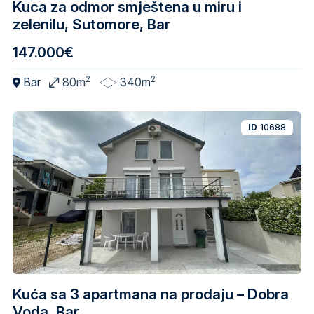
Kuca za odmor smještena u miru i
zelenilu, Sutomore, Bar
147.000€
2
2
Bar
80m
340m
ID
10688
Kuća sa 3 apartmana na prodaju – Dobra
Voda, Bar