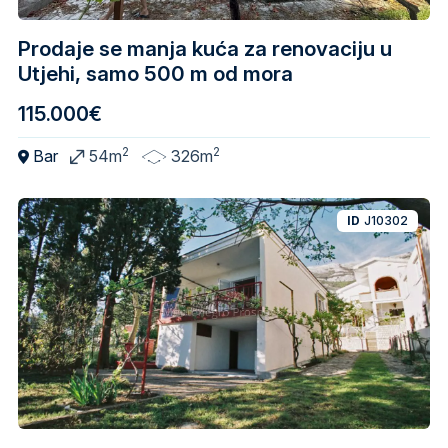
Prodaje se manja kuća za renovaciju u
Utjehi, samo 500 m od mora
115.000€
2
2
Bar
54m
326m
ID
J10302