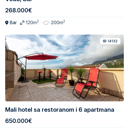
268.000€
2
2
Bar
120m
200m
ID
14132
Mali hotel sa restoranom i 6 apartmana
650.000€