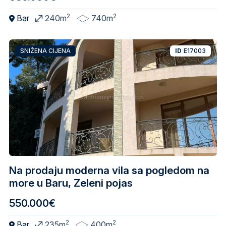
2
2
Bar
240m
740m
SNIŽENA CIJENA
ID
E17003
Na prodaju moderna vila sa pogledom na
more u Baru, Zeleni pojas
550.000€
2
2
Bar
235m
400m