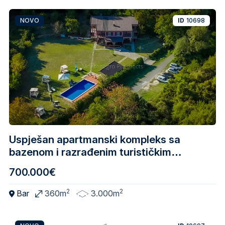
NOVO
ID
10698
Uspješan apartmanski kompleks sa
bazenom i razrađenim turističkim
biznisom – Skadarsko jezero
700.000€
2
2
Bar
360m
3.000m