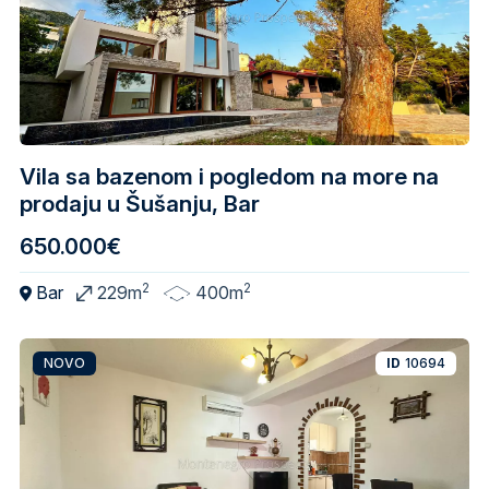
Vila sa bazenom i pogledom na more na
prodaju u Šušanju, Bar
650.000€
2
2
Bar
229m
400m
NOVO
ID
10694