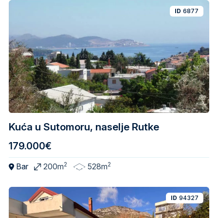
ID
6877
Kuća u Sutomoru, naselje Rutke
179.000€
2
2
Bar
200m
528m
ID
94327