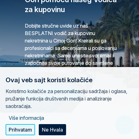
za kupovinu
Dobijte stručne uvide uz naš
BESPLATNI vodič za kupovinu
nekretnina u Crnoj Gori! Kreirali su ga
profesionalci sa decenijama u poslovanju
nekretninama. Samo unesite svoj email i
započnite svoje putovanje do savršene
nekretnine već danas!
Ovaj veb sajt koristi kolačiće
Koristimo kolačiće za personalizaciju sadržaja i oglasa,
Preuzmite vodič
pružanje funkcija društvenih medija i analiziranje
saobraćaja.
Više informacija
Chat w
Prihvatam
Ne Hvala