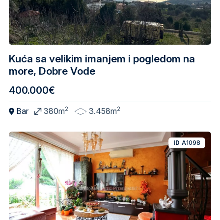
Kuća sa velikim imanjem i pogledom na
more, Dobre Vode
400.000€
2
2
Bar
380m
3.458m
ID
A1098