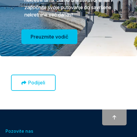
nekretninama. Samo unesite svoj email i
započnite svoje putovanje do savršene
nekretnine već danas!
Preuzmite vodič
Podijeli
To top
Pozovite nas