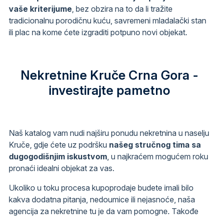
vaše kriterijume
, bez obzira na to da li tražite
tradicionalnu porodičnu kuću, savremeni mladalački stan
ili plac na kome ćete izgraditi potpuno novi objekat.
Nekretnine Kruče Crna Gora -
investirajte pametno
Naš katalog vam nudi najširu ponudu nekretnina u naselju
Kruče, gdje ćete uz podršku
našeg stručnog tima sa
dugogodišnjim iskustvom
, u najkraćem mogućem roku
pronaći idealni objekat za vas.
Ukoliko u toku procesa kupoprodaje budete imali bilo
kakva dodatna pitanja, nedoumice ili nejasnoće, naša
agencija za nekretnine tu je da vam pomogne. Takođe