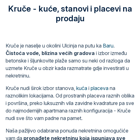
Kruče - kuće, stanovi i placevi na
prodaju
Kruče je naselje u okolini Ulcinja na putu ka
Baru
.
Čistoća vode, blizina većih gradova
i izbor između
betonske i šljunkovite plaže samo su neki od razloga da
uzmete Kruče u obzir kada razmatrate gdje investirati u
nekretninu.
Kruče nudi širok izbor stanova,
kuća
i
placeva
na
raznolikim lokacijama. Od prostranih placeva raznih oblika
i površina, preko luksuznih vila zavidne kvadrature pa sve
do najmodernijih apartmana raznih konfiguracija - Kruče
nudi sve što vam padne na pamet.
Naša pažljivo odabrana ponuda nekretnina omogućiće
vam da
pronađete nekretninu koja ispunjava sve