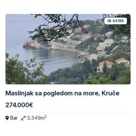
ID
94186
Maslinjak sa pogledom na more, Kruče
274.000€
2
Bar
3.349m