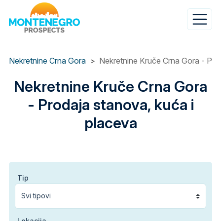
Skip
to
main
content
Nekretnine Crna Gora
Nekretnine Kruče Crna Gora - Prod
Nekretnine Kruče Crna Gora
- Prodaja stanova, kuća i
placeva
Tip
Lokacija