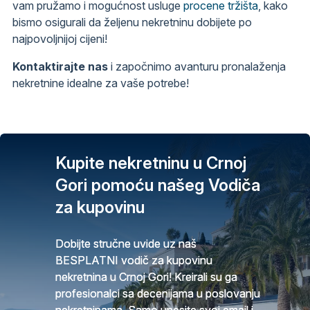
vam pružamo i mogućnost usluge
procene tržišta
, kako
bismo osigurali da željenu nekretninu dobijete po
najpovoljnijoj cijeni!
Kontaktirajte nas
i započnimo avanturu pronalaženja
nekretnine idealne za vaše potrebe!
Kupite nekretninu u Crnoj
Gori pomoću našeg Vodiča
za kupovinu
Dobijte stručne uvide uz naš
BESPLATNI vodič za kupovinu
nekretnina u Crnoj Gori! Kreirali su ga
profesionalci sa decenijama u poslovanju