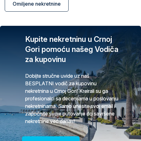
Omiljene nekretnine
Kupite nekretninu u Crnoj
Gori pomoću našeg Vodiča
za kupovinu
Dobijte stručne uvide uz naš
BESPLATNI vodič za kupovinu
nekretnina u Crnoj Gori! Kreirali su ga
profesionalci sa decenijama u poslovanju
nekretninama. Samo unesite svoj email i
započnite svoje putovanje do savršene
nekretnine već danas!