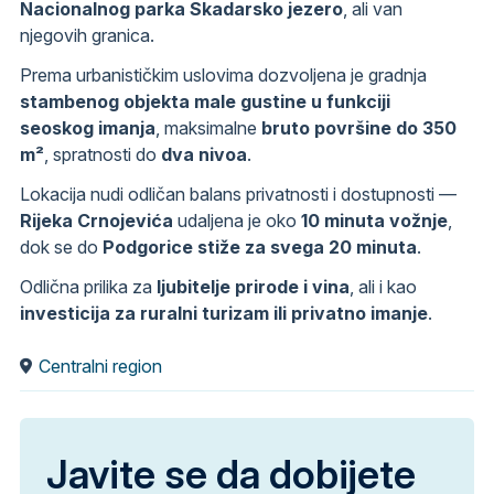
Nacionalnog parka Skadarsko jezero
, ali van
njegovih granica.
Prema urbanističkim uslovima dozvoljena je gradnja
stambenog objekta male gustine u funkciji
seoskog imanja
, maksimalne
bruto površine do 350
m²
, spratnosti do
dva nivoa
.
Lokacija nudi odličan balans privatnosti i dostupnosti —
Rijeka Crnojevića
udaljena je oko
10 minuta vožnje
,
dok se do
Podgorice stiže za svega 20 minuta
.
Odlična prilika za
ljubitelje prirode i vina
, ali i kao
investicija za ruralni turizam ili privatno imanje
.
Centralni region
Javite se da dobijete