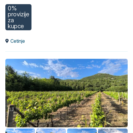
0%
provizije
za
kupce
Cetinje