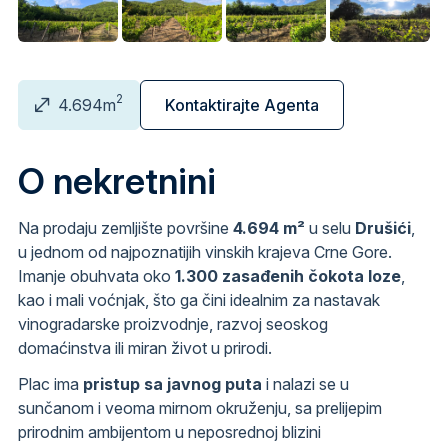
2
4.694m
Kontaktirajte Agenta
O nekretnini
Na prodaju zemljište površine
4.694 m²
u selu
Drušići
,
u jednom od najpoznatijih vinskih krajeva Crne Gore.
Imanje obuhvata oko
1.300 zasađenih čokota loze
,
kao i mali voćnjak, što ga čini idealnim za nastavak
vinogradarske proizvodnje, razvoj seoskog
domaćinstva ili miran život u prirodi.
Plac ima
pristup sa javnog puta
i nalazi se u
sunčanom i veoma mirnom okruženju, sa prelijepim
prirodnim ambijentom u neposrednoj blizini