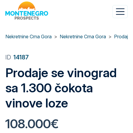
Skip
to
main
content
Nekretnine Crna Gora
Nekretnine Crna Gora
Prodaja 
ID
14187
Prodaje se vinograd
sa 1.300 čokota
vinove loze
108.000€