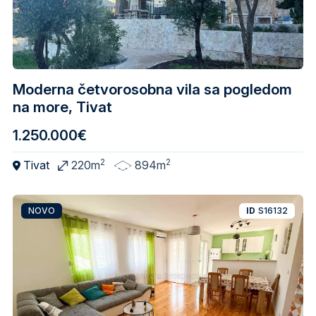
Moderna četvorosobna vila sa pogledom
na more, Tivat
1.250.000€
2
2
Tivat
220m
894m
NOVO
ID
S16132