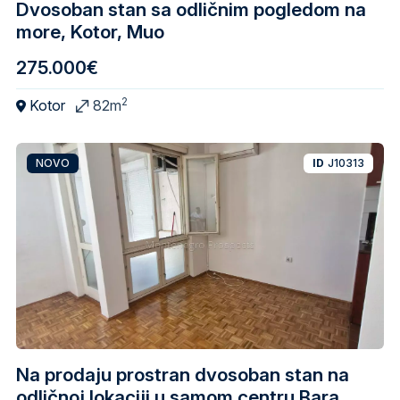
Dvosoban stan sa odličnim pogledom na
more, Kotor, Muo
275.000€
2
Kotor
82m
NOVO
ID
J10313
Na prodaju prostran dvosoban stan na
odličnoj lokaciji u samom centru Bara