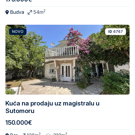
2
Budva
54m
NOVO
ID
6767
Kuća na prodaju uz magistralu u
Sutomoru
150.000€
2
2