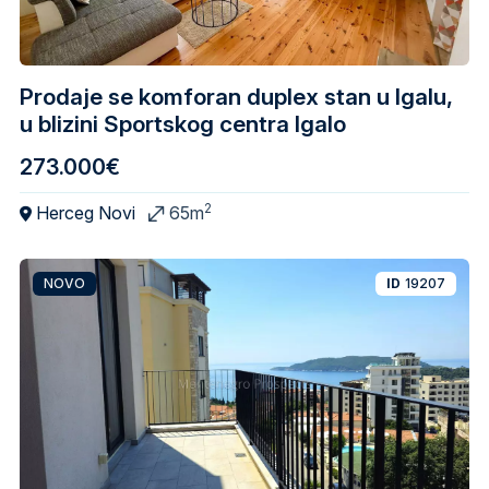
Prodaje se komforan duplex stan u Igalu,
u blizini Sportskog centra Igalo
273.000€
2
Herceg Novi
65m
NOVO
ID
19207