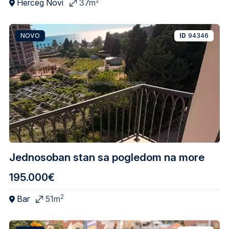
2
Herceg Novi
37m
NOVO
ID
94346
Jednosoban stan sa pogledom na more
195.000€
2
Bar
51m