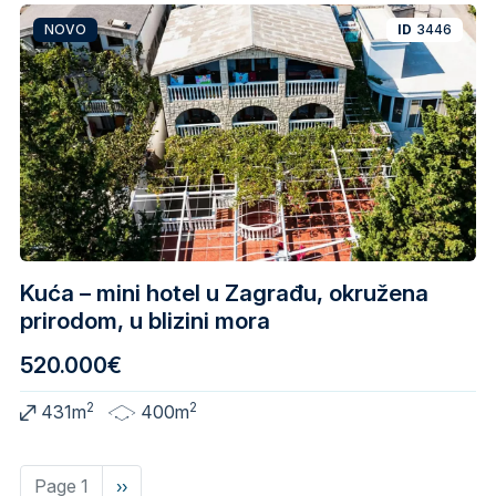
NOVO
ID
3446
Kuća – mini hotel u Zagrađu, okružena
prirodom, u blizini mora
520.000€
2
2
431m
400m
Page 1
Next
››