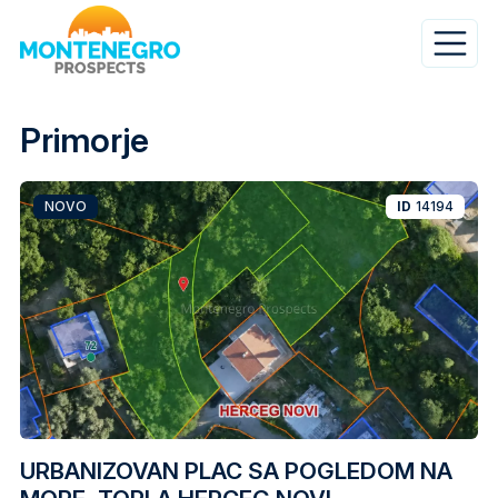
Skip
to
main
content
Primorje
NOVO
ID
14194
URBANIZOVAN PLAC SA POGLEDOM NA