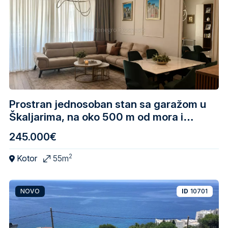
Prostran jednosoban stan sa garažom u
Škaljarima, na oko 500 m od mora i
Starog grada Kotora
245.000€
2
Kotor
55m
NOVO
ID
10701