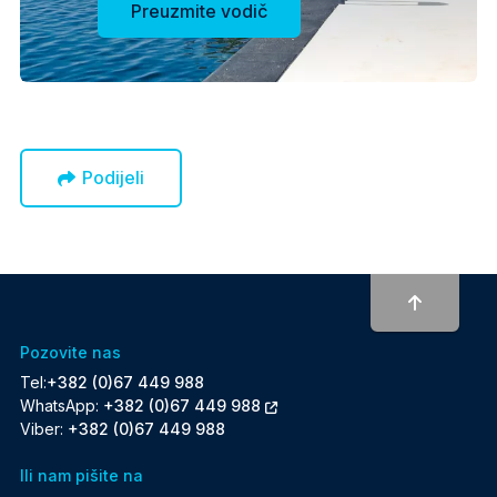
Preuzmite vodič
Podijeli
To top
Pozovite nas
Tel:
+382 (0)67 449 988
WhatsApp:
+382 (0)67 449 988
Viber:
+382 (0)67 449 988
Ili nam pišite na