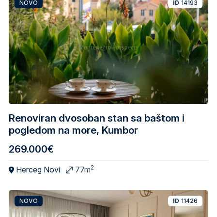
NOVO
ID
14193
Renoviran dvosoban stan sa baštom i
pogledom na more, Kumbor
269.000€
2
Herceg Novi
77m
NOVO
ID
11426