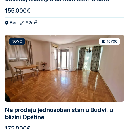
155.000€
2
Bar
62m
NOVO
ID
10700
Na prodaju jednosoban stan u Budvi, u
blizini Opštine
175.000€