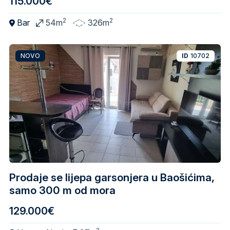
115.000€
2
2
Bar
54m
326m
NOVO
ID
10702
Prodaje se lijepa garsonjera u Baošićima,
samo 300 m od mora
129.000€