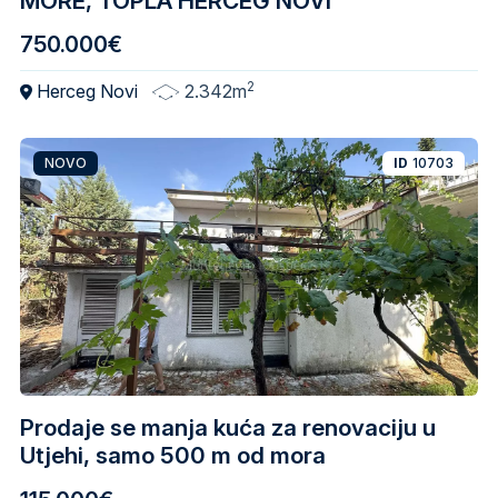
MORE, TOPLA HERCEG NOVI
750.000€
2
Herceg Novi
2.342m
NOVO
ID
10703
Prodaje se manja kuća za renovaciju u
Utjehi, samo 500 m od mora