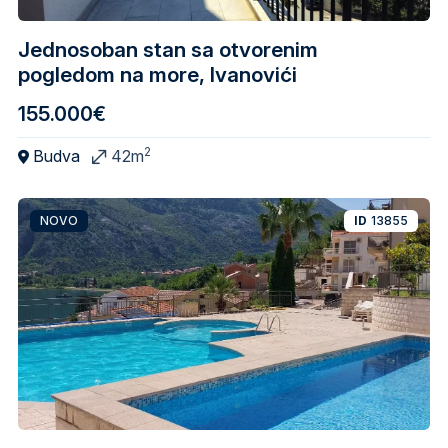
Jednosoban stan sa otvorenim
pogledom na more, Ivanovići
155.000€
2
Budva
42m
NOVO
ID
13855