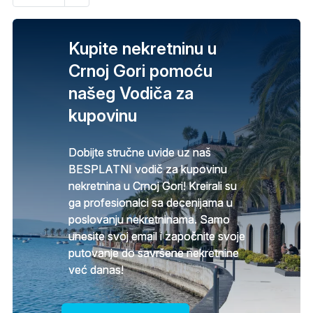
page
Kupite nekretninu u
Crnoj Gori pomoću
našeg Vodiča za
kupovinu
Dobijte stručne uvide uz naš
BESPLATNI vodič za kupovinu
nekretnina u Crnoj Gori! Kreirali su
ga profesionalci sa decenijama u
poslovanju nekretninama. Samo
unesite svoj email i započnite svoje
putovanje do savršene nekretnine
već danas!