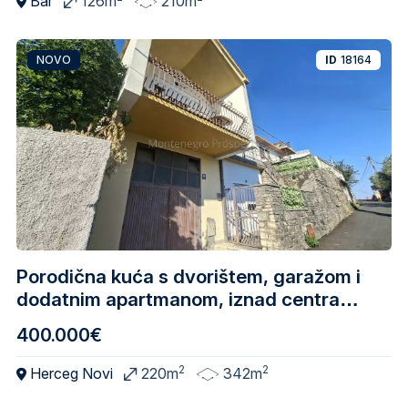
Bar
126m
210m
NOVO
ID
18164
Porodična kuća s dvorištem, garažom i
dodatnim apartmanom, iznad centra
Herceg Novi
400.000€
2
2
Herceg Novi
220m
342m