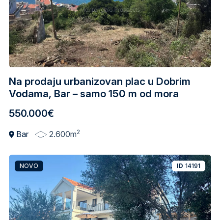
Na prodaju urbanizovan plac u Dobrim
Vodama, Bar – samo 150 m od mora
550.000€
2
Bar
2.600m
NOVO
ID
14191