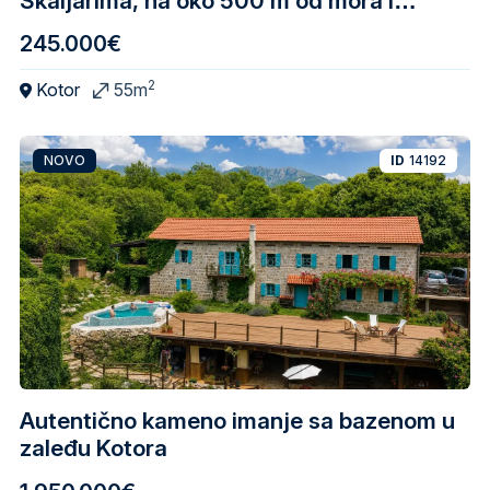
Škaljarima, na oko 500 m od mora i
Starog grada Kotora
245.000€
2
Kotor
55m
NOVO
ID
14192
Autentično kameno imanje sa bazenom u
zaleđu Kotora