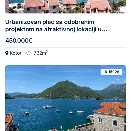
Urbanizovan plac sa odobrenim
projektom na atraktivnoj lokaciji u
Dobroti, Kotor
450.000€
2
Kotor
732m
ID
15028