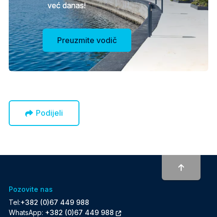
već danas!
Preuzmite vodič
Podijeli
To top
Pozovite nas
Tel:
+382 (0)67 449 988
WhatsApp:
+382 (0)67 449 988