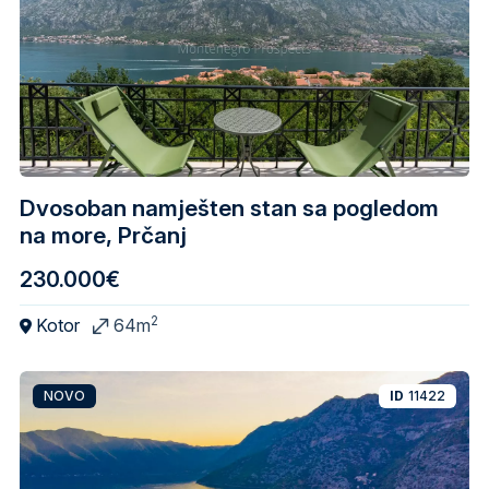
Dvosoban namješten stan sa pogledom
na more, Prčanj
230.000€
2
Kotor
64m
NOVO
ID
11422