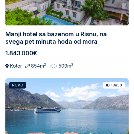
Manji hotel sa bazenom u Risnu, na
svega pet minuta hoda od mora
1.843.000€
2
2
Kotor
854m
509m
NOVO
ID
13853