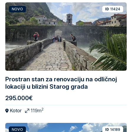
NOVO
ID
11424
Prostran stan za renovaciju na odličnoj
lokaciji u blizini Starog grada
295.000€
2
Kotor
119m
NOVO
ID
14189