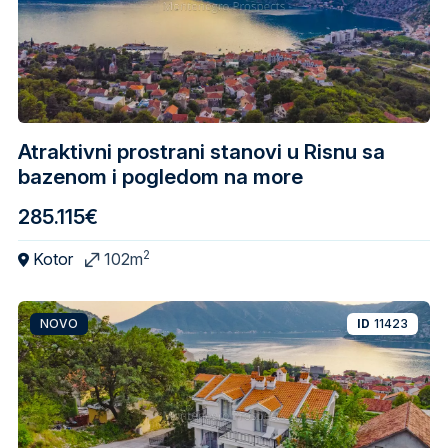
Atraktivni prostrani stanovi u Risnu sa
bazenom i pogledom na more
285.115€
2
Kotor
102m
NOVO
ID
11423