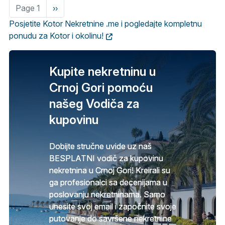
Page 1
Next
››
page
Posjetite Kotor Nekretnine
.me
i pogledajte kompletnu
ponudu za Kotor i okolinu!
Kupite nekretninu u
Crnoj Gori pomoću
našeg Vodiča za
kupovinu
Dobijte stručne uvide uz naš
BESPLATNI vodič za kupovinu
nekretnina u Crnoj Gori! Kreirali su
ga profesionalci sa decenijama u
poslovanju nekretninama. Samo
unesite svoj email i započnite svoje
putovanje do savršene nekretnine