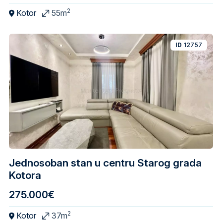
2
Kotor
55m
ID
12757
Jednosoban stan u centru Starog grada
Kotora
275.000€
2
Kotor
37m