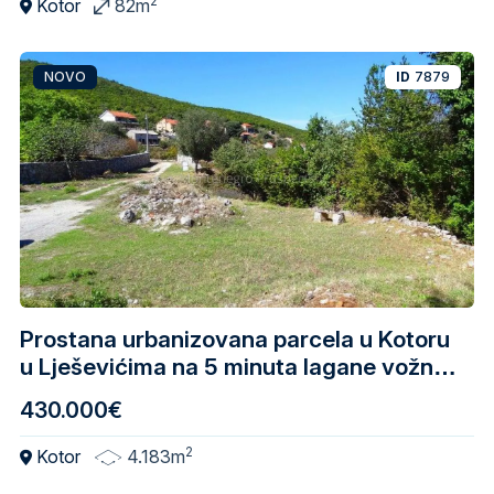
2
Kotor
82m
NOVO
ID
7879
Prostana urbanizovana parcela u Kotoru
u Lješevićima na 5 minuta lagane vožnje
od mora
430.000€
2
Kotor
4.183m