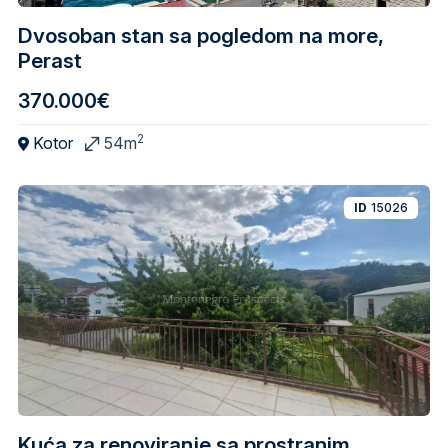
Dvosoban stan sa pogledom na more,
Perast
370.000€
2
Kotor
54m
ID
15026
Kuća za renoviranje sa prostranim