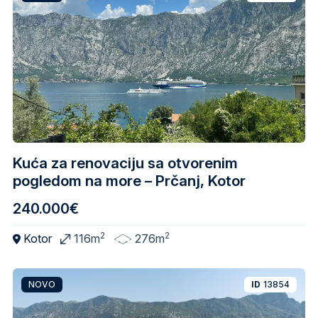
Kuća za renovaciju sa otvorenim
pogledom na more – Prčanj, Kotor
240.000€
2
2
Kotor
116m
276m
NOVO
ID
13854