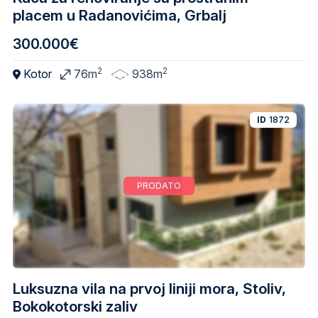
placem u Radanovićima, Grbalj
300.000€
2
2
Kotor
76m
938m
ID
1872
PRODATO
Luksuzna vila na prvoj liniji mora, Stoliv,
Bokokotorski zaliv