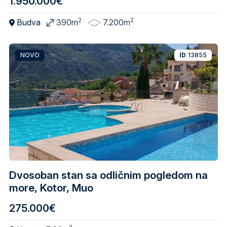
1.950.000€
2
2
Budva
390m
7.200m
NOVO
ID
13855
Dvosoban stan sa odličnim pogledom na
more, Kotor, Muo
275.000€