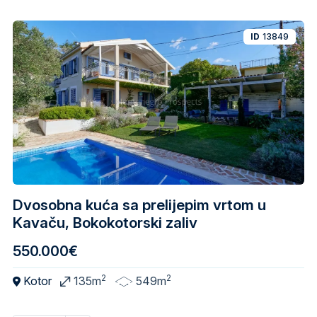
ID
13849
Dvosobna kuća sa prelijepim vrtom u
Kavaču, Bokokotorski zaliv
550.000€
2
2
Kotor
135m
549m