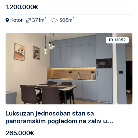
1.200.000€
2
2
Kotor
371m
506m
ID
13852
Luksuzan jednosoban stan sa
panoramskim pogledom na zaliv u
Dobroti
265.000€