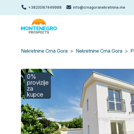
Skip
+382(0)67449988
info@crnagoranekretnine.me
to
main
content
Nekretnine Crna Gora
Nekretnine Crna Gora
P
0%
provizije
za
kupce