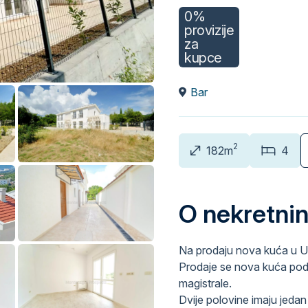
0%
provizije
za
kupce
Bar
2
182m
4
O nekretnin
Na prodaju nova kuća u 
Prodaje se nova kuća pod
magistrale.
Dvije polovine imaju jedan 