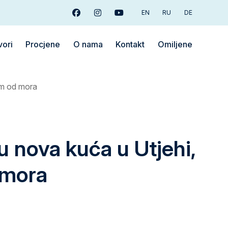
EN
RU
DE
Facebook
Instagram
Youtube
vori
Procjene
O nama
Kontakt
Omiljene
0m od mora
 nova kuća u Utjehi,
mora
€