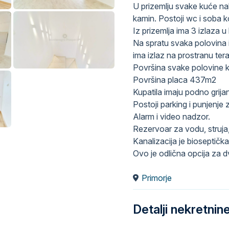
U prizemlju svake kuće nal
kamin. Postoji wc i soba koj
Iz prizemlja ima 3 izlaza u
Na spratu svaka polovina 
ima izlaz na prostranu ter
Površina svake polovine k
Površina placa 437m2
Kupatila imaju podno grijanj
Postoji parking i punjenje 
Alarm i video nadzor.
Rezervoar za vodu, struja,
Kanalizacija je bioseptičk
Ovo je odlična opcija za dv
Primorje
Detalji nekretnin