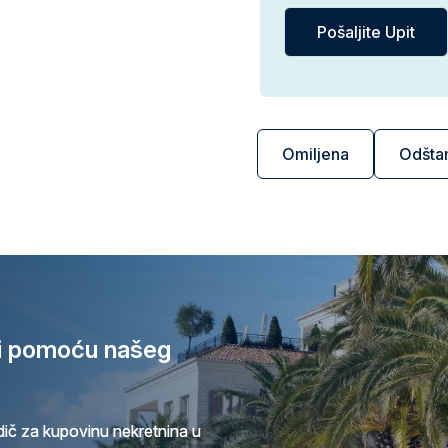
Omiljena
Odšta
ri pomoću našeg
ič za kupovinu nekretnina u