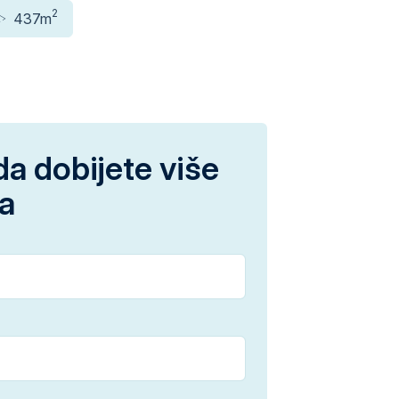
2
437m
da dobijete više
ja