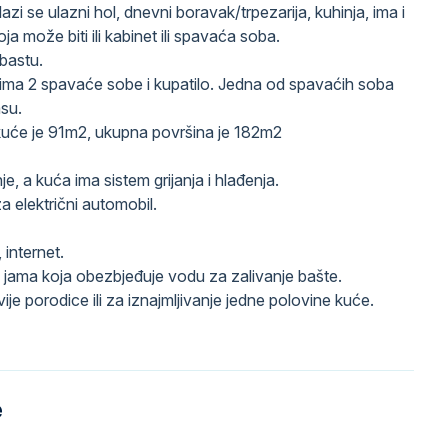
azi se ulazni hol, dnevni boravak/trpezarija, kuhinja, ima i
a može biti ili kabinet ili spavaća soba.
 bastu.
ima 2 spavaće sobe i kupatilo. Jedna od spavaćih soba
asu.
uće je 91m2, ukupna površina je 182m2
e, a kuća ima sistem grijanja i hlađenja.
za električni automobil.
 internet.
a jama koja obezbjeđuje vodu za zalivanje bašte.
ije porodice ili za iznajmljivanje jedne polovine kuće.
e