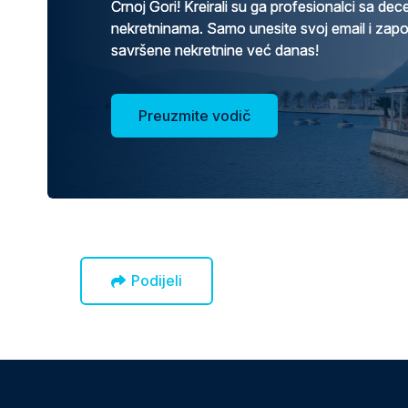
Crnoj Gori! Kreirali su ga profesionalci sa de
nekretninama. Samo unesite svoj email i zap
savršene nekretnine već danas!
Preuzmite vodič
Podijeli