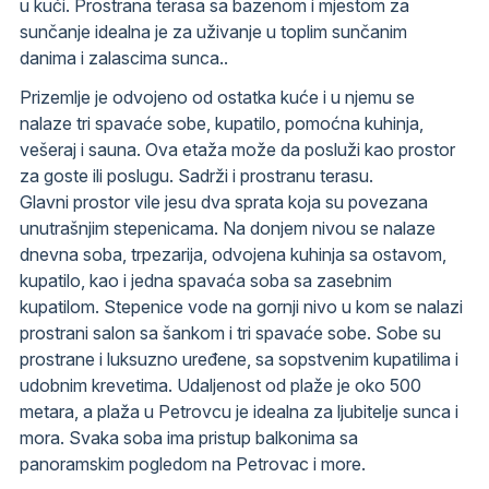
u kući. Prostrana terasa sa bazenom i mjestom za
sunčanje idealna je za uživanje u toplim sunčanim
danima i zalascima sunca..
Prizemlje je odvojeno od ostatka kuće i u njemu se
nalaze tri spavaće sobe, kupatilo, pomoćna kuhinja,
vešeraj i sauna. Ova etaža može da posluži kao prostor
za goste ili poslugu. Sadrži i prostranu terasu.
Glavni prostor vile jesu dva sprata koja su povezana
unutrašnjim stepenicama. Na donjem nivou se nalaze
dnevna soba, trpezarija, odvojena kuhinja sa ostavom,
kupatilo, kao i jedna spavaća soba sa zasebnim
kupatilom. Stepenice vode na gornji nivo u kom se nalazi
prostrani salon sa šankom i tri spavaće sobe. Sobe su
prostrane i luksuzno uređene, sa sopstvenim kupatilima i
udobnim krevetima. Udaljenost od plaže je oko 500
metara, a plaža u Petrovcu je idealna za ljubitelje sunca i
mora. Svaka soba ima pristup balkonima sa
panoramskim pogledom na Petrovac i more.