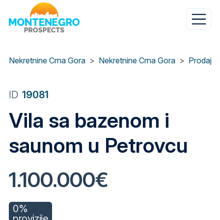
Skip
to
main
content
Nekretnine Crna Gora
Nekretnine Crna Gora
Prodaja 
ID
19081
Vila sa bazenom i
saunom u Petrovcu
1.100.000€
0%
provizije