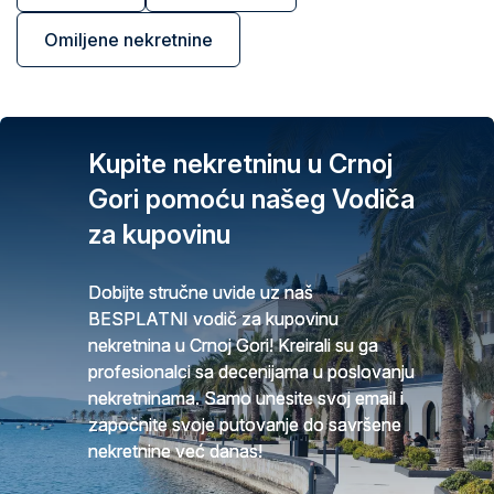
Omiljene nekretnine
Kupite nekretninu u Crnoj
Gori pomoću našeg Vodiča
za kupovinu
Dobijte stručne uvide uz naš
BESPLATNI vodič za kupovinu
nekretnina u Crnoj Gori! Kreirali su ga
profesionalci sa decenijama u poslovanju
nekretninama. Samo unesite svoj email i
započnite svoje putovanje do savršene
nekretnine već danas!