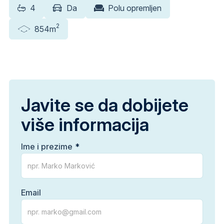
4
Da
Polu opremljen
2
854m
Javite se da dobijete
više informacija
Ime i prezime
Email