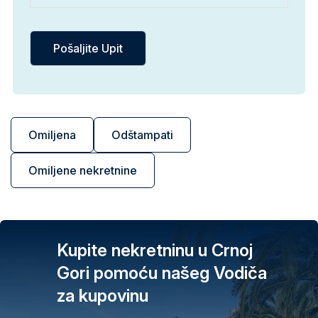
Omiljena
Odštampati
Omiljene nekretnine
Kupite nekretninu u Crnoj
Gori pomoću našeg Vodiča
za kupovinu