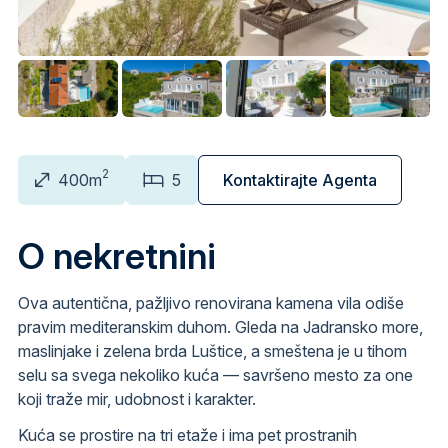
2
400m
5
Kontaktirajte Agenta
O nekretnini
Ova autentična, pažljivo renovirana kamena vila odiše
pravim mediteranskim duhom. Gleda na Jadransko more,
maslinjake i zelena brda Luštice, a smeštena je u tihom
selu sa svega nekoliko kuća — savršeno mesto za one
koji traže mir, udobnost i karakter.
Kuća se prostire na tri etaže i ima pet prostranih