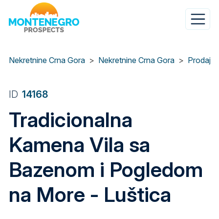
Skip
to
main
content
Nekretnine Crna Gora
Nekretnine Crna Gora
Prodaja 
ID
14168
Tradicionalna
Kamena Vila sa
Bazenom i Pogledom
na More - Luštica