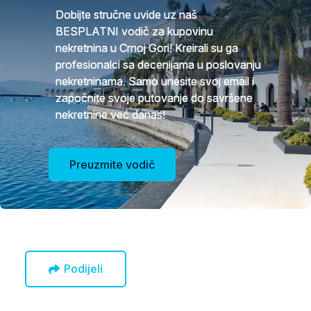
Dobijte stručne uvide uz naš
BESPLATNI vodič za kupovinu
nekretnina u Crnoj Gori! Kreirali su ga
profesionalci sa decenijama u poslovanju
nekretninama. Samo unesite svoj email i
započnite svoje putovanje do savršene
nekretnine već danas!
Preuzmite vodič
Podijeli