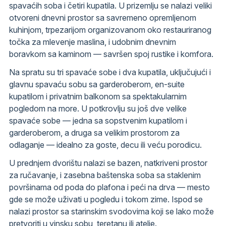
spavaćih soba i četiri kupatila. U prizemlju se nalazi veliki
otvoreni dnevni prostor sa savremeno opremljenom
kuhinjom, trpezarijom organizovanom oko restauriranog
točka za mlevenje maslina, i udobnim dnevnim
boravkom sa kaminom — savršen spoj rustike i komfora.
Na spratu su tri spavaće sobe i dva kupatila, uključujući i
glavnu spavaću sobu sa garderoberom, en-suite
kupatilom i privatnim balkonom sa spektakularnim
pogledom na more. U potkrovlju su još dve velike
spavaće sobe — jedna sa sopstvenim kupatilom i
garderoberom, a druga sa velikim prostorom za
odlaganje — idealno za goste, decu ili veću porodicu.
U prednjem dvorištu nalazi se bazen, natkriveni prostor
za ručavanje, i zasebna baštenska soba sa staklenim
površinama od poda do plafona i peći na drva — mesto
gde se može uživati u pogledu i tokom zime. Ispod se
nalazi prostor sa starinskim svodovima koji se lako može
pretvoriti u vinsku sobu, teretanu ili atelje.