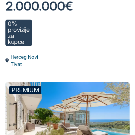
2.000.000€
0%
provizije
za
kupce
Herceg Novi
Tivat
PREMIUM