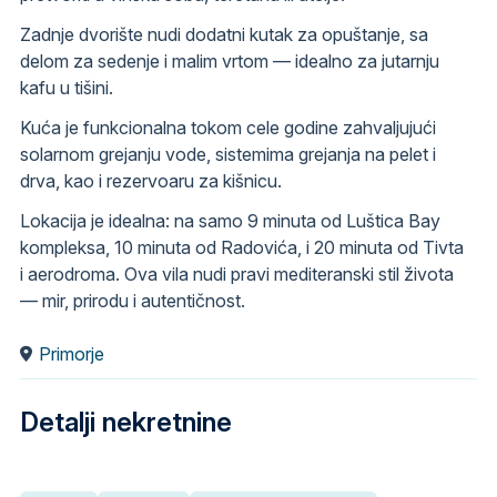
Zadnje dvorište nudi dodatni kutak za opuštanje, sa
delom za sedenje i malim vrtom — idealno za jutarnju
kafu u tišini.
Kuća je funkcionalna tokom cele godine zahvaljujući
solarnom grejanju vode, sistemima grejanja na pelet i
drva, kao i rezervoaru za kišnicu.
Lokacija je idealna: na samo 9 minuta od Luštica Bay
kompleksa, 10 minuta od Radovića, i 20 minuta od Tivta
i aerodroma. Ova vila nudi pravi mediteranski stil života
— mir, prirodu i autentičnost.
Primorje
Detalji nekretnine