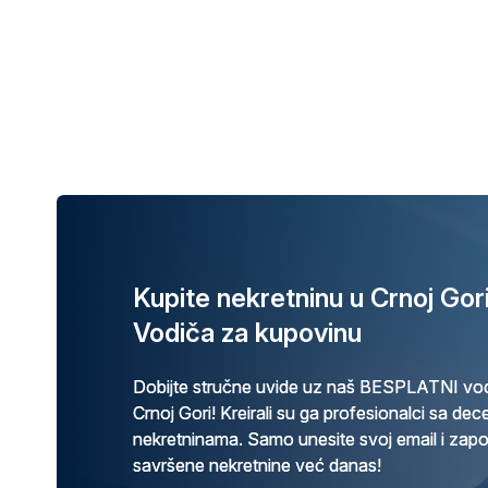
Kupite nekretninu u Crnoj Go
Vodiča za kupovinu
Dobijte stručne uvide uz naš BESPLATNI vod
Crnoj Gori! Kreirali su ga profesionalci sa de
nekretninama. Samo unesite svoj email i zap
savršene nekretnine već danas!