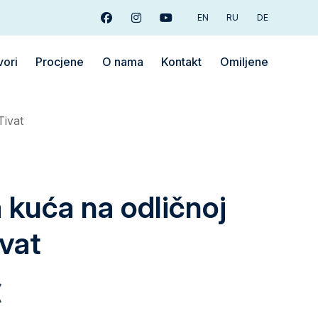
EN
RU
DE
Facebook
Instagram
Youtube
vori
Procjene
O nama
Kontakt
Omiljene
Tivat
 kuća na odličnoj
ivat
€