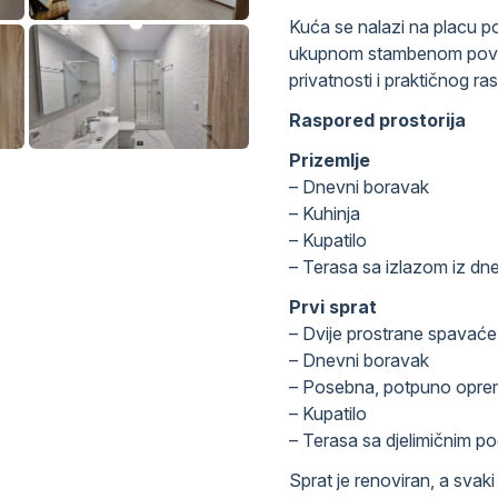
Kuća se nalazi na placu p
ukupnom stambenom pov
privatnosti i praktičnog r
Raspored prostorija
Prizemlje
– Dnevni boravak
– Kuhinja
– Kupatilo
– Terasa sa izlazom iz d
Prvi sprat
– Dvije prostrane spavać
– Dnevni boravak
– Posebna, potpuno oprem
– Kupatilo
– Terasa sa djelimičnim 
Sprat je renoviran, a svak