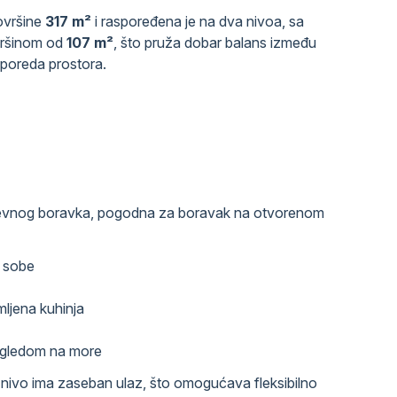
ovršine
317 m²
i raspoređena je na dva nivoa, sa
ršinom od
107 m²
, što pruža dobar balans između
asporeda prostora.
nevnog boravka, pogodna za boravak na otvorenom
e sobe
ljena kuhinja
pogledom na more
i nivo ima zaseban ulaz, što omogućava fleksibilno