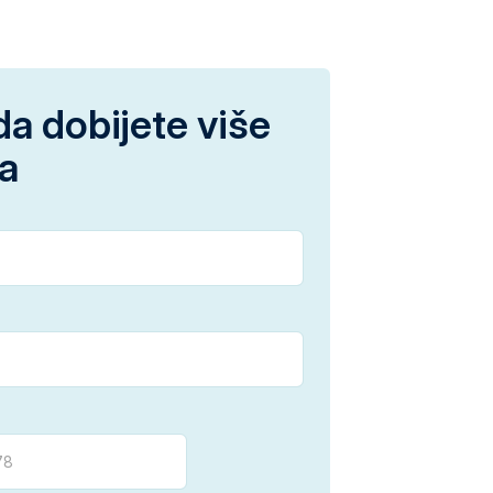
da dobijete više
ja