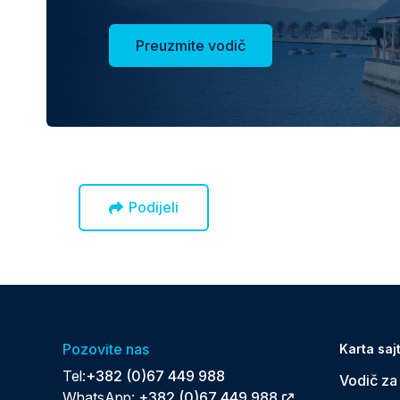
Preuzmite vodič
Podijeli
Pozovite nas
Karta saj
Tel:
+382 (0)67 449 988
Vodič za
WhatsApp:
+382 (0)67 449 988