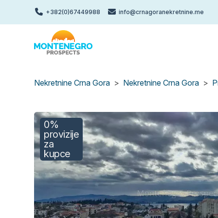
Skip
+382(0)67449988
info@crnagoranekretnine.me
to
main
content
Nekretnine Crna Gora
Nekretnine Crna Gora
P
0%
provizije
za
kupce