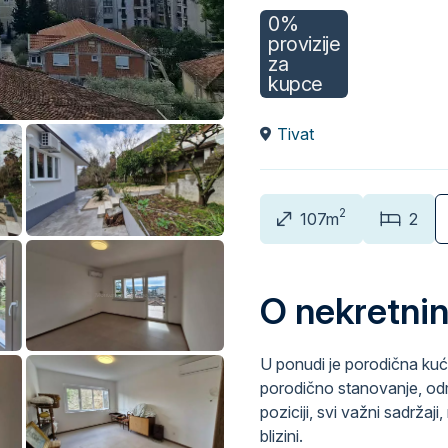
0%
provizije
za
kupce
Tivat
2
107m
2
O nekretnin
U ponudi je porodična kuć
porodično stanovanje, odmo
poziciji, svi važni sadržaj
blizini.