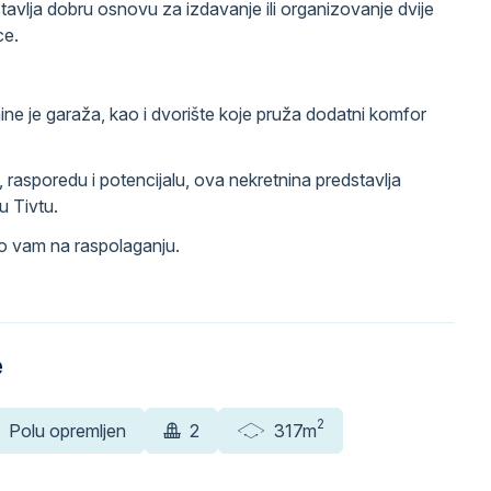
stavlja dobru osnovu za izdavanje ili organizovanje dvije
ce.
ne je garaža, kao i dvorište koje pruža dodatni komfor
i, rasporedu i potencijalu, ova nekretnina predstavlja
 u Tivtu.
mo vam na raspolaganju.
e
2
Polu opremljen
2
317m