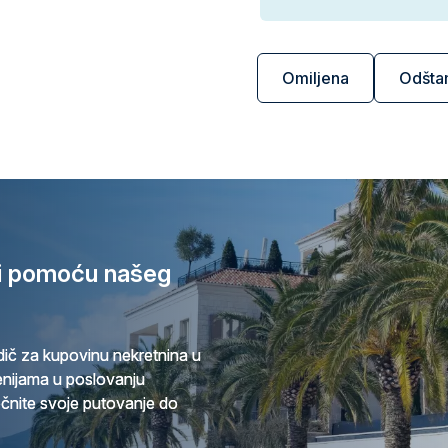
Omiljena
Odšta
ri pomoću našeg
ič za kupovinu nekretnina u
cenijama u poslovanju
očnite svoje putovanje do