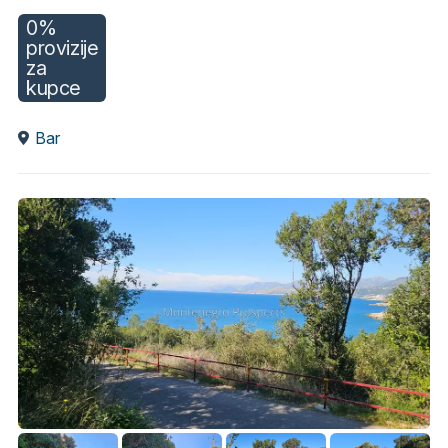
0%
provizije
za
kupce
Bar