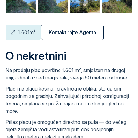
2
1.601m
Kontaktirajte Agenta
O nekretnini
Na prodaju plac površine 1.601 m², smješten na drugoj
liniji, odmah iznad magistrale, svega 50 metara od mora.
Plac ima blagu kosinu i pravilnog je oblika, što ga čini
pogodnim za gradnju. Zahvaljujući prirodnoj konfiguraciji
terena, sa placa se pruža trajan i neometan pogled na
more.
Prilaz placu je omogućen direktno sa puta — do većeg
dijela zemljišta vodi asfaltirani put, dok posljednjih
nekoliko metara prelazi u makadam.