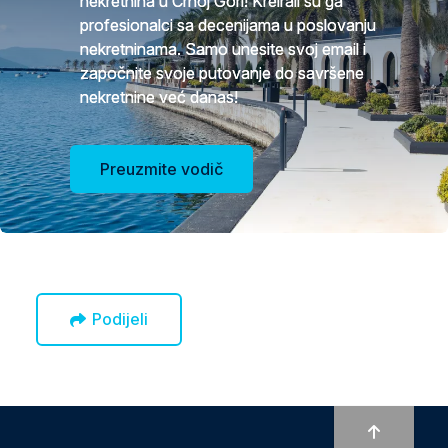
nekretnina u Crnoj Gori! Kreirali su ga
profesionalci sa decenijama u poslovanju
nekretninama. Samo unesite svoj email i
započnite svoje putovanje do savršene
nekretnine već danas!
Preuzmite vodič
Podijeli
To top