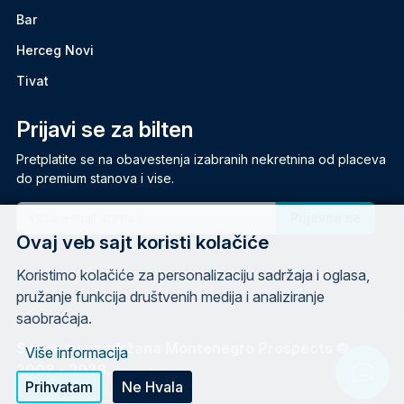
Bar
Herceg Novi
Tivat
Prijavi se za bilten
Pretplatite se na obavestenja izabranih nekretnina od placeva
do premium stanova i vise.
Email
Ovaj veb sajt koristi kolačiće
Koristimo kolačiće za personalizaciju sadržaja i oglasa,
pružanje funkcija društvenih medija i analiziranje
saobraćaja.
Sva prava zadržana Montenegro Prospects ©
Više informacija
2008 - 2026.
Chat w
Prihvatam
Ne Hvala