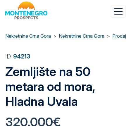
Skip
to
main
content
Nekretnine Crna Gora
Nekretnine Crna Gora
Prodaja 
ID
94213
Zemljište na 50
metara od mora,
Hladna Uvala
320.000€