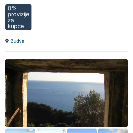
0%
provizije
za
kupce
Budva