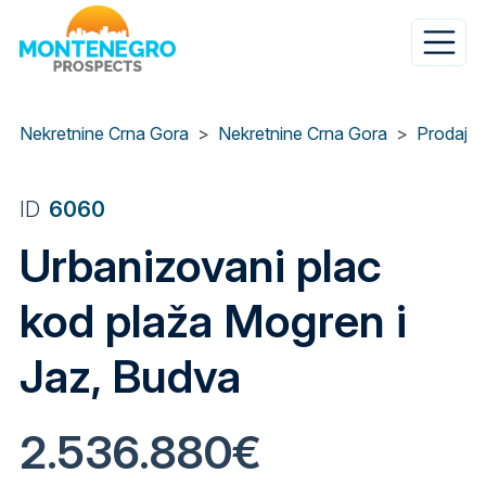
Skip
to
main
content
Nekretnine Crna Gora
Nekretnine Crna Gora
Prodaja 
ID
6060
Urbanizovani plac
kod plaža Mogren i
Jaz, Budva
2.536.880€