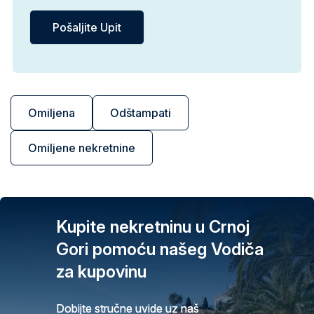
Omiljena
Odštampati
Omiljene nekretnine
Kupite nekretninu u Crnoj
Gori pomoću našeg Vodiča
za kupovinu
Dobijte stručne uvide uz naš