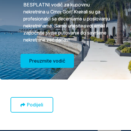
BESPLATNI vodič za kupovinu
nekretnina u Crnoj Gori! Kreirali su ga
profesionalci sa decenijama u poslovanju
nekretninama. Samo unesite svoj email i
započnite svoje putovanje do savršene
nekretnine već danas!
Preuzmite vodič
Podijeli