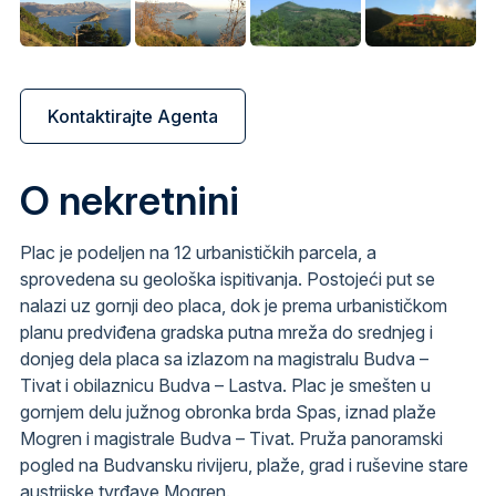
Kontaktirajte Agenta
O nekretnini
Plac je podeljen na 12 urbanističkih parcela, a
sprovedena su geološka ispitivanja. Postojeći put se
nalazi uz gornji deo placa, dok je prema urbanističkom
planu predviđena gradska putna mreža do srednjeg i
donjeg dela placa sa izlazom na magistralu Budva –
Tivat i obilaznicu Budva – Lastva. Plac je smešten u
gornjem delu južnog obronka brda Spas, iznad plaže
Mogren i magistrale Budva – Tivat. Pruža panoramski
pogled na Budvansku rivijeru, plaže, grad i ruševine stare
austrijske tvrđave Mogren.