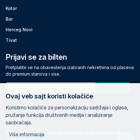
Kotor
Bar
Herceg Novi
Tivat
Prijavi se za bilten
Pretplatite se na obavestenja izabranih nekretnina od placeva
do premium stanova i vise.
Email
Ovaj veb sajt koristi kolačiće
Koristimo kolačiće za personalizaciju sadržaja i oglasa,
pružanje funkcija društvenih medija i analiziranje
saobraćaja.
Sva prava zadržana Montenegro Prospects ©
Više informacija