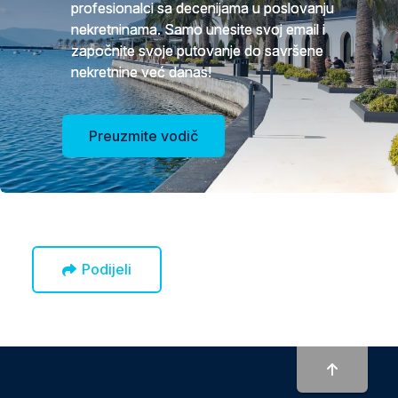
profesionalci sa decenijama u poslovanju
nekretninama. Samo unesite svoj email i
započnite svoje putovanje do savršene
nekretnine već danas!
Preuzmite vodič
Podijeli
To top