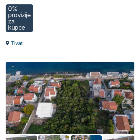
0%
provizije
za
kupce
Tivat