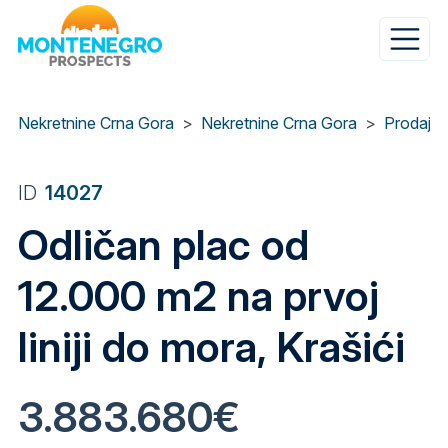
Skip
to
main
content
Nekretnine Crna Gora
Nekretnine Crna Gora
Prodaja 
ID
14027
Odličan plac od
12.000 m2 na prvoj
liniji do mora, Krašići
3.883.680€