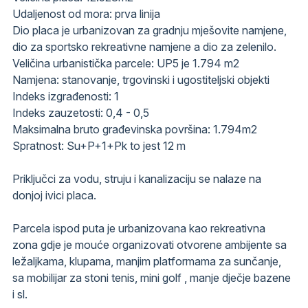
Udaljenost od mora: prva linija
Dio placa je urbanizovan za gradnju mješovite namjene,
dio za sportsko rekreativne namjene a dio za zelenilo.
Veličina urbanistička parcele: UP5 je 1.794 m2
Namjena: stanovanje, trgovinski i ugostiteljski objekti
Indeks izgrađenosti: 1
Indeks zauzetosti: 0,4 - 0,5
Maksimalna bruto građevinska površina: 1.794m2
Spratnost: Su+P+1+Pk to jest 12 m
Priključci za vodu, struju i kanalizaciju se nalaze na
donjoj ivici placa.
Parcela ispod puta je urbanizovana kao rekreativna
zona gdje je mouće organizovati otvorene ambijente sa
ležaljkama, klupama, manjim platformama za sunčanje,
sa mobilijar za stoni tenis, mini golf , manje dječje bazene
i sl.