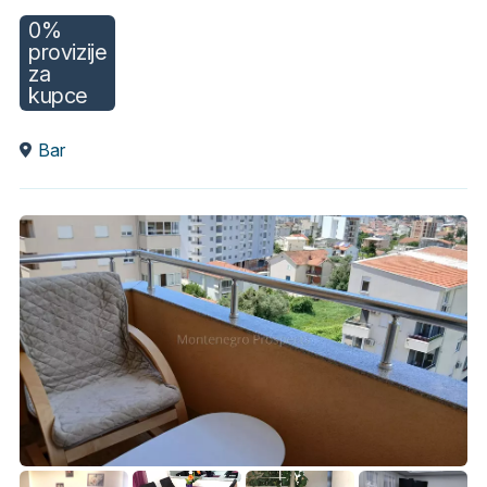
0%
provizije
za
kupce
Bar