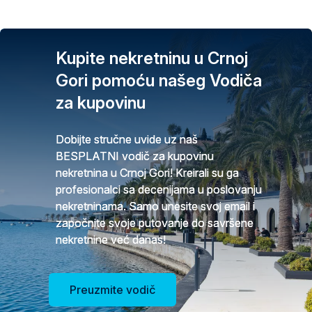
Kupite nekretninu u Crnoj
Gori pomoću našeg Vodiča
za kupovinu
Dobijte stručne uvide uz naš
BESPLATNI vodič za kupovinu
nekretnina u Crnoj Gori! Kreirali su ga
profesionalci sa decenijama u poslovanju
nekretninama. Samo unesite svoj email i
započnite svoje putovanje do savršene
nekretnine već danas!
Preuzmite vodič