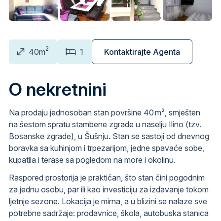
2
40m
1
Kontaktirajte Agenta
O nekretnini
Na prodaju jednosoban stan površine 40 m², smješten
na šestom spratu stambene zgrade u naselju Ilino (tzv.
Bosanske zgrade), u Šušnju. Stan se sastoji od dnevnog
boravka sa kuhinjom i trpezarijom, jedne spavaće sobe,
kupatila i terase sa pogledom na more i okolinu.
Raspored prostorija je praktičan, što stan čini pogodnim
za jednu osobu, par ili kao investiciju za izdavanje tokom
ljetnje sezone. Lokacija je mirna, a u blizini se nalaze sve
potrebne sadržaje: prodavnice, škola, autobuska stanica