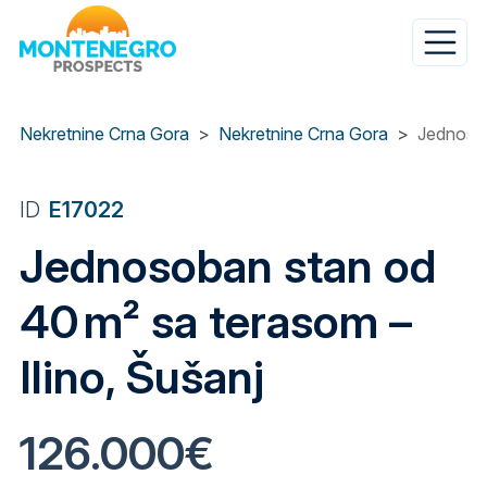
Skip
to
main
content
Nekretnine Crna Gora
Nekretnine Crna Gora
Jednosob
ID
E17022
Jednosoban stan od
40 m² sa terasom –
Ilino, Šušanj
126.000€