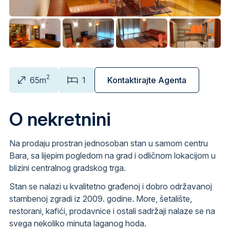
2
65m
1
Kontaktirajte Agenta
O nekretnini
Na prodaju prostran jednosoban stan u samom centru
Bara, sa lijepim pogledom na grad i odličnom lokacijom u
blizini centralnog gradskog trga.
Stan se nalazi u kvalitetno građenoj i dobro održavanoj
stambenoj zgradi iz 2009. godine. More, šetalište,
restorani, kafići, prodavnice i ostali sadržaji nalaze se na
svega nekoliko minuta laganog hoda.