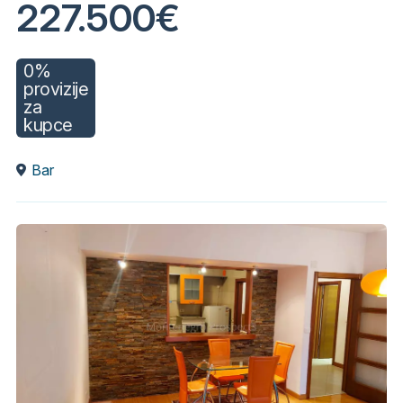
227.500€
0%
provizije
za
kupce
Bar