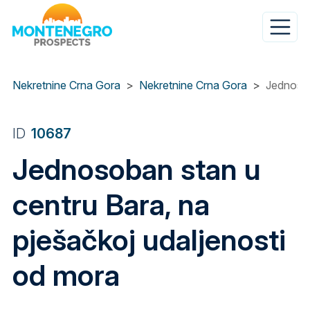
Skip
to
main
content
Nekretnine Crna Gora
Nekretnine Crna Gora
Jednosob
ID
10687
Jednosoban stan u
centru Bara, na
pješačkoj udaljenosti
od mora