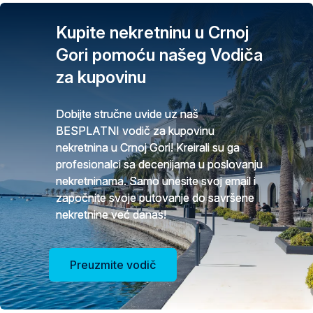
Kupite nekretninu u Crnoj
Gori pomoću našeg Vodiča
za kupovinu
Dobijte stručne uvide uz naš
BESPLATNI vodič za kupovinu
nekretnina u Crnoj Gori! Kreirali su ga
profesionalci sa decenijama u poslovanju
nekretninama. Samo unesite svoj email i
započnite svoje putovanje do savršene
nekretnine već danas!
Preuzmite vodič