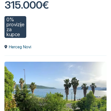
315.000€
0%
provizije
za
kupce
Herceg Novi