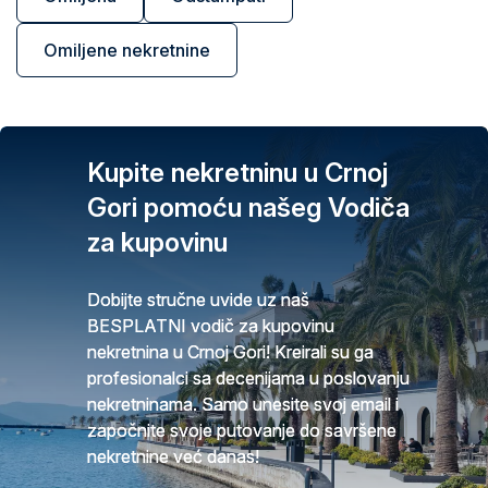
Omiljene nekretnine
Kupite nekretninu u Crnoj
Gori pomoću našeg Vodiča
za kupovinu
Dobijte stručne uvide uz naš
BESPLATNI vodič za kupovinu
nekretnina u Crnoj Gori! Kreirali su ga
profesionalci sa decenijama u poslovanju
nekretninama. Samo unesite svoj email i
započnite svoje putovanje do savršene
nekretnine već danas!