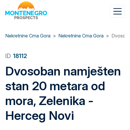
Skip
to
main
content
Nekretnine Crna Gora
Nekretnine Crna Gora
Dvosoban
ID
18112
Dvosoban namješten
stan 20 metara od
mora, Zelenika -
Herceg Novi