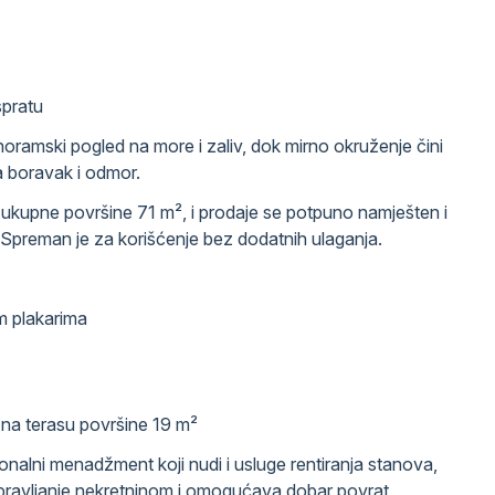
spratu
oramski pogled na more i zaliv, dok mirno okruženje čini
 boravak i odmor.
, ukupne površine 71 m², i prodaje se potpuno namješten i
 Spreman je za korišćenje bez dodatnih ulaganja.
m plakarima
na terasu površine 19 m²
nalni menadžment koji nudi i usluge rentiranja stanova,
pravljanje nekretninom i omogućava dobar povrat