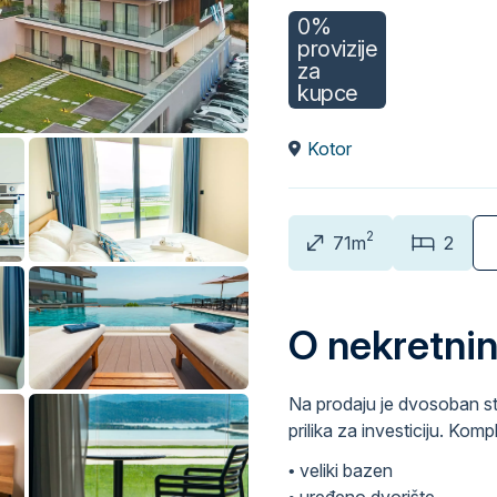
0%
provizije
za
kupce
Kotor
2
71m
2
O nekretnin
Na prodaju je dvosoban s
prilika za investiciju. Komp
• veliki bazen