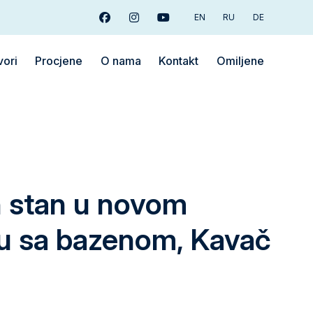
EN
RU
DE
Facebook
Instagram
Youtube
vori
Procjene
O nama
Kontakt
Omiljene
 stan u novom
u sa bazenom, Kavač