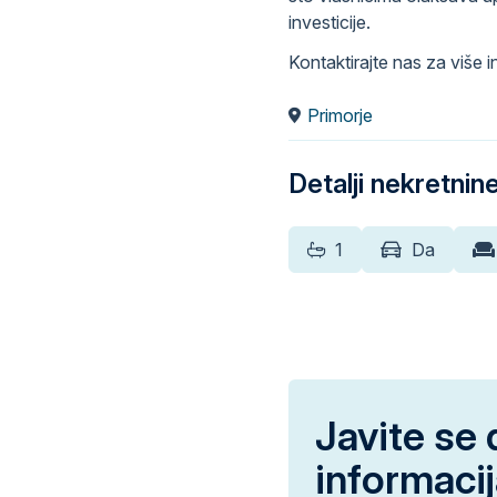
investicije.
Kontaktirajte nas za više i
Primorje
Detalji nekretnin
1
Da
Javite se 
informaci