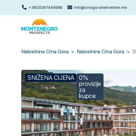
Skip
+382(0)67449988
info@crnagoranekretnine.me
to
main
content
Nekretnine Crna Gora
Nekretnine Crna Gora
D
SNIŽENA CIJENA
0%
provizije
za
kupce