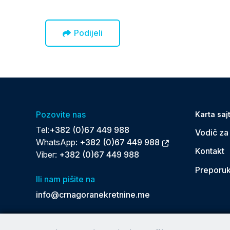
Podijeli
Pozovite nas
Karta saj
Tel:
+382 (0)67 449 988
Vodič za
WhatsApp:
+382 (0)67 449 988
Kontakt
Viber:
+382 (0)67 449 988
Preporu
Ili nam pišite na
info@crnagoranekretnine.me