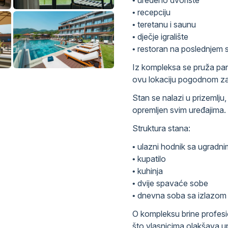
• uređeno dvorište
• recepciju
• teretanu i saunu
• dječje igralište
• restoran na poslednjem 
Iz kompleksa se pruža pan
ovu lokaciju pogodnom za
Stan se nalazi u prizemlju
opremljen svim uređajima.
Struktura stana:
• ulazni hodnik sa ugradni
• kupatilo
• kuhinja
• dvije spavaće sobe
• dnevna soba sa izlazom 
O kompleksu brine profesio
što vlasnicima olakšava u