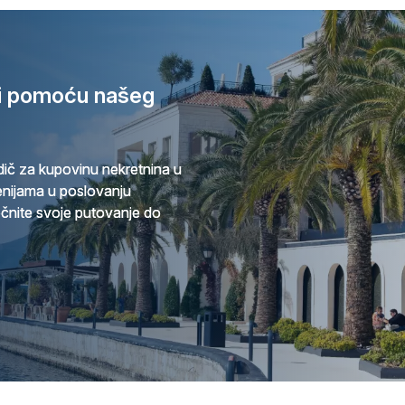
ri pomoću našeg
ič za kupovinu nekretnina u
cenijama u poslovanju
očnite svoje putovanje do