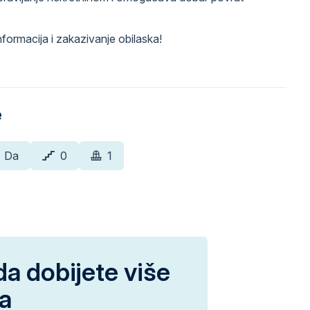
nformacija i zakazivanje obilaska!
e
Da
0
1
da dobijete više
ja