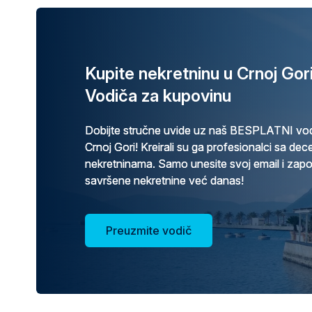
Kupite nekretninu u Crnoj Go
Vodiča za kupovinu
Dobijte stručne uvide uz naš BESPLATNI vod
Crnoj Gori! Kreirali su ga profesionalci sa de
nekretninama. Samo unesite svoj email i zap
savršene nekretnine već danas!
Preuzmite vodič