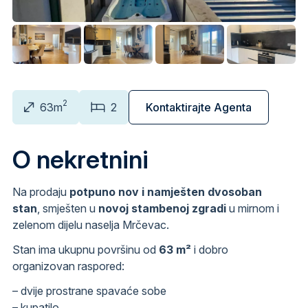
2
63m
2
Kontaktirajte Agenta
O nekretnini
Na prodaju
potpuno nov i namješten dvosoban
stan
, smješten u
novoj stambenoj zgradi
u mirnom i
zelenom dijelu naselja Mrčevac.
Stan ima ukupnu površinu od
63 m²
i dobro
organizovan raspored:
– dvije prostrane spavaće sobe
– kupatilo