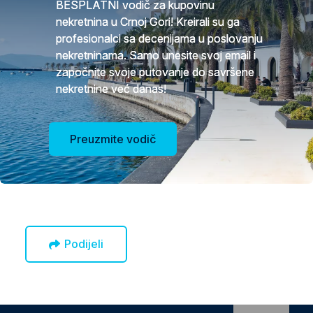
BESPLATNI vodič za kupovinu
nekretnina u Crnoj Gori! Kreirali su ga
profesionalci sa decenijama u poslovanju
nekretninama. Samo unesite svoj email i
započnite svoje putovanje do savršene
nekretnine već danas!
Preuzmite vodič
Podijeli