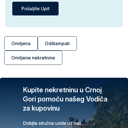
Omiljena
Odštampati
Omiljene nekretnine
Kupite nekretninu u Crnoj
Gori pomoću našeg Vodiča
za kupovinu
Dobijte stručne uvide uz naš