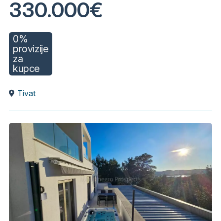
330.000€
0%
provizije
za
kupce
Tivat