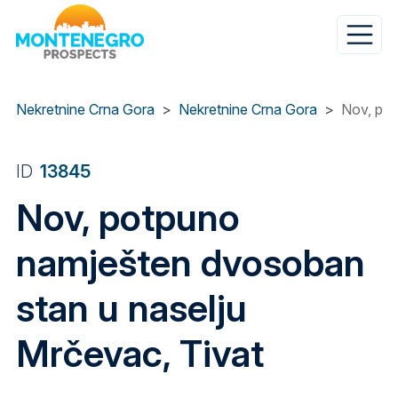
Skip
to
main
content
Nekretnine Crna Gora
Nekretnine Crna Gora
Nov, pot
ID
13845
Nov, potpuno
namješten dvosoban
stan u naselju
Mrčevac, Tivat