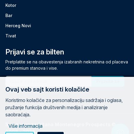
Kotor
Bar
Herceg Novi
Tivat
Prijavi se za bilten
Pretplatite se na obavestenja izabranih nekretnina od placeva
do premium stanova i vise.
Email
Ovaj veb sajt koristi kolačiće
Koristimo kolačiće za personalizaciju sadržaja i oglasa,
pružanje funkcija društvenih medija i analiziranje
saobraćaja.
Sva prava zadržana Montenegro Prospects ©
Više informacija
2008 - 2026.