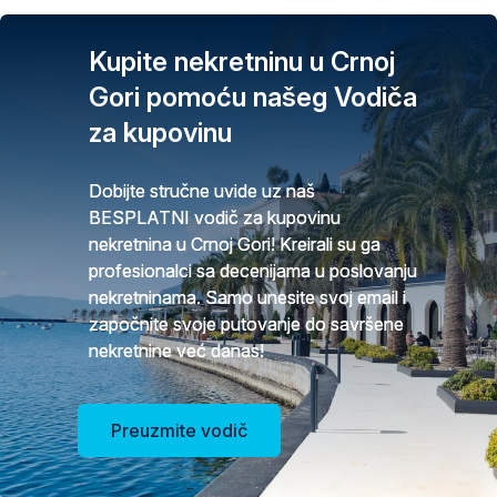
Kupite nekretninu u Crnoj
Gori pomoću našeg Vodiča
za kupovinu
Dobijte stručne uvide uz naš
BESPLATNI vodič za kupovinu
nekretnina u Crnoj Gori! Kreirali su ga
profesionalci sa decenijama u poslovanju
nekretninama. Samo unesite svoj email i
započnite svoje putovanje do savršene
nekretnine već danas!
Preuzmite vodič