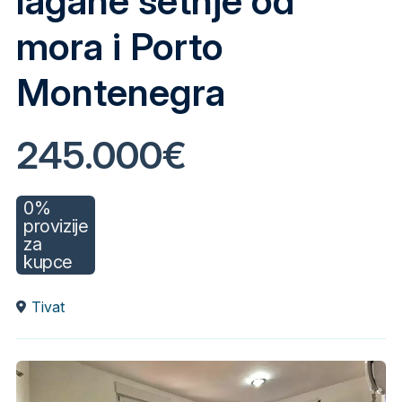
lagane šetnje od
mora i Porto
Montenegra
245.000€
0%
provizije
za
kupce
Tivat