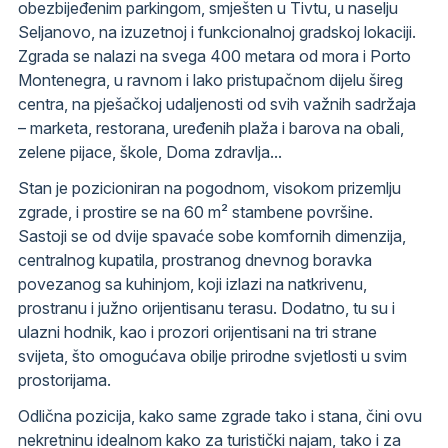
obezbijeđenim parkingom, smješten u Tivtu, u naselju
Seljanovo, na izuzetnoj i funkcionalnoj gradskoj lokaciji.
Zgrada se nalazi na svega 400 metara od mora i Porto
Montenegra, u ravnom i lako pristupačnom dijelu šireg
centra, na pješačkoj udaljenosti od svih važnih sadržaja
– marketa, restorana, uređenih plaža i barova na obali,
zelene pijace, škole, Doma zdravlja...
Stan je pozicioniran na pogodnom, visokom prizemlju
zgrade, i prostire se na 60 m² stambene površine.
Sastoji se od dvije spavaće sobe komfornih dimenzija,
centralnog kupatila, prostranog dnevnog boravka
povezanog sa kuhinjom, koji izlazi na natkrivenu,
prostranu i južno orijentisanu terasu. Dodatno, tu su i
ulazni hodnik, kao i prozori orijentisani na tri strane
svijeta, što omogućava obilje prirodne svjetlosti u svim
prostorijama.
Odlična pozicija, kako same zgrade tako i stana, čini ovu
nekretninu idealnom kako za turistički najam, tako i za