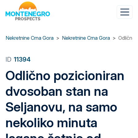
Skip
to
main
content
Nekretnine Crna Gora
Nekretnine Crna Gora
Odlično 
ID
11394
Odlično pozicioniran
dvosoban stan na
Seljanovu, na samo
nekoliko minuta