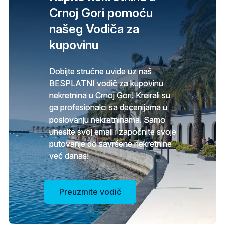
Crnoj Gori pomoću
našeg Vodiča za
kupovinu
Dobijte stručne uvide uz naš
BESPLATNI vodič za kupovinu
nekretnina u Crnoj Gori! Kreirali su
ga profesionalci sa decenijama u
poslovanju nekretninama. Samo
unesite svoj email i započnite svoje
putovanje do savršene nekretnine
već danas!
Preuzmite vodič