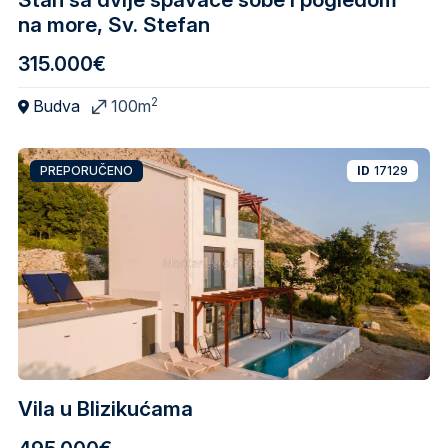
na more, Sv. Stefan
315.000€
2
Budva
100m
PREPORUČENO
ID
17129
Vila u Blizikućama