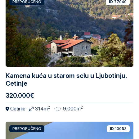
PREPORUČENO
ID
77040
Kamena kuća u starom selu u Ljubotinju,
Cetinje
320.000€
2
2
Cetinje
314m
9.000m
PREPORUČENO
ID
10053