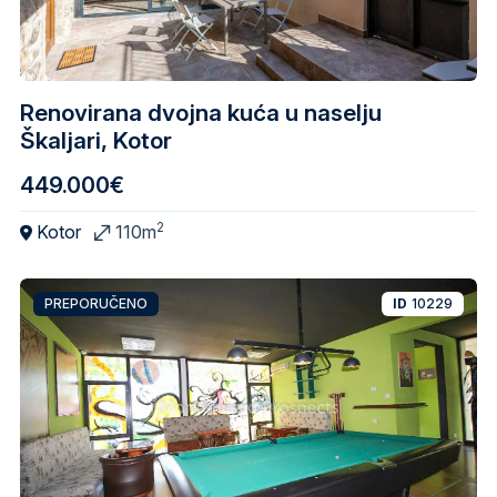
Renovirana dvojna kuća u naselju
Škaljari, Kotor
449.000€
2
Kotor
110m
PREPORUČENO
ID
10229