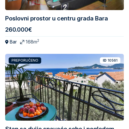
Poslovni prostor u centru grada Bara
260.000€
2
Bar
168m
PREPORUČENO
ID
10561
Stan sa dvije spavaće sobe i pogledom