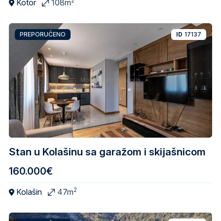
2
Kotor
108m
PREPORUČENO
ID
17137
Stan u Kolašinu sa garažom i skijašnicom
160.000€
2
Kolašin
47m