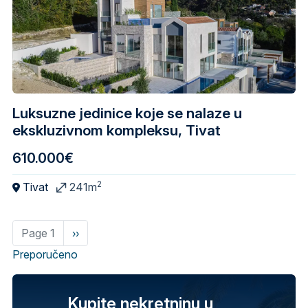
Luksuzne jedinice koje se nalaze u
ekskluzivnom kompleksu, Tivat
610.000€
2
Tivat
241m
Page 1
Next
››
page
Preporučeno
Kupite nekretninu u