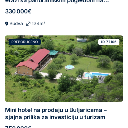
etaži sa panoramskim pogledom na
more, Petrovac
330.000€
2
Budva
134m
PREPORUČENO
ID
77106
Mini hotel na prodaju u Buljaricama –
sjajna prilika za investiciju u turizam