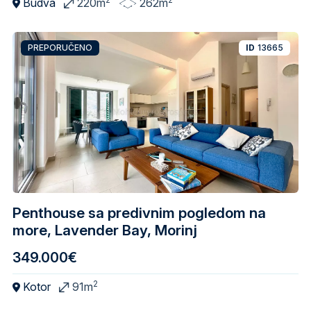
Budva
220m
262m
PREPORUČENO
ID
13665
Penthouse sa predivnim pogledom na
more, Lavender Bay, Morinj
349.000€
2
Kotor
91m