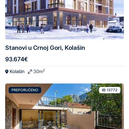
Stanovi u Crnoj Gori, Kolašin
93.674€
2
Kolašin
30m
PREPORUČENO
ID
13772