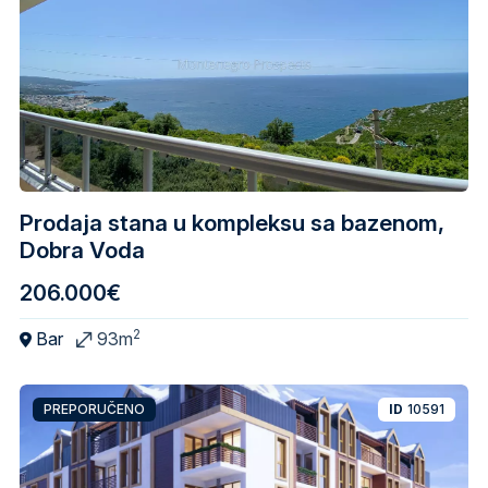
Prodaja stana u kompleksu sa bazenom,
Dobra Voda
206.000€
2
Bar
93m
PREPORUČENO
ID
10591