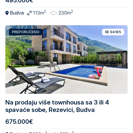
495.000€
2
2
Budva
113m
230m
PREPORUČENO
ID
94185
Na prodaju više townhousa sa 3 ili 4
spavaće sobe, Rezevici, Budva
675.000€
2
2