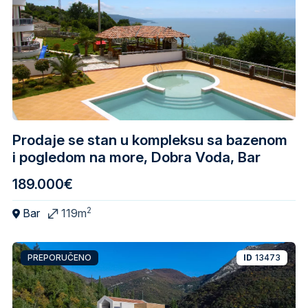
Prodaje se stan u kompleksu sa bazenom
i pogledom na more, Dobra Voda, Bar
189.000€
2
Bar
119m
PREPORUČENO
ID
13473