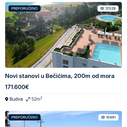
PREPORUČENO
ID
12528
Novi stanovi u Bečićima, 200m od mora
171.600€
2
Budva
52m
PREPORUČENO
ID
10461