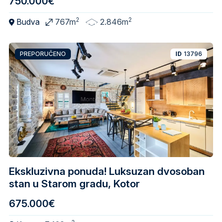
750.000€
2
2
Budva
767m
2.846m
PREPORUČENO
ID
13796
Ekskluzivna ponuda! Luksuzan dvosoban
stan u Starom gradu, Kotor
675.000€