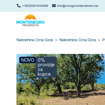
Skip
+382(0)67449988
info@crnagoranekretnine.me
to
main
content
Nekretnine Crna Gora
Nekretnine Crna Gora
P
NOVO
0%
provizije
za
kupce