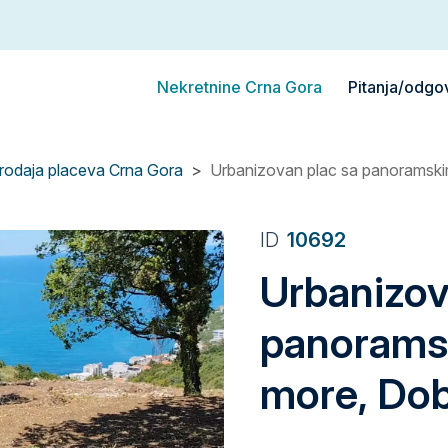
Nekretnine Crna Gora
Pitanja/odgo
rodaja placeva Crna Gora
Urbanizovan plac sa panoramsk
ID
10692
Urbanizov
panorams
more, Do