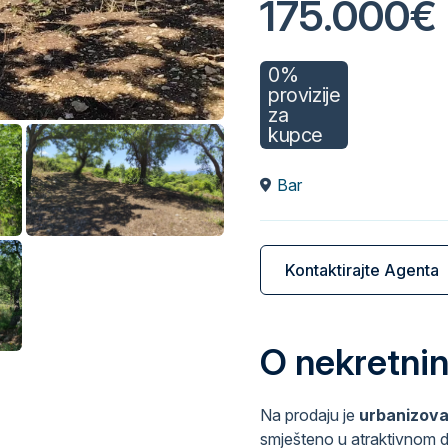
175.000€
0%
provizije
za
kupce
Bar
Kontaktirajte Agenta
O nekretnin
Na prodaju je
urbanizova
smješteno u atraktivnom di