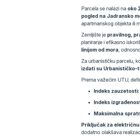
Parcela se nalazi na
oko 
pogled na Jadransko m
apartmanskog objekta ili 
Zemljište je
pravilnog, p
planiranje i efikasno iskor
linijom od mora
, odnosno
Za urbanističku parcelu, k
izdati su Urbanističko-
Prema važećim UTU, definis
Indeks zauzetosti:
Indeks izgrađenost
Maksimalna sprat
Priključak za električnu
dodatno olakšava realizac