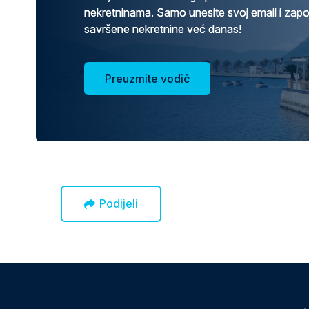
nekretninama. Samo unesite svoj email i zap
savršene nekretnine već danas!
Preuzmite vodič
Podijeli