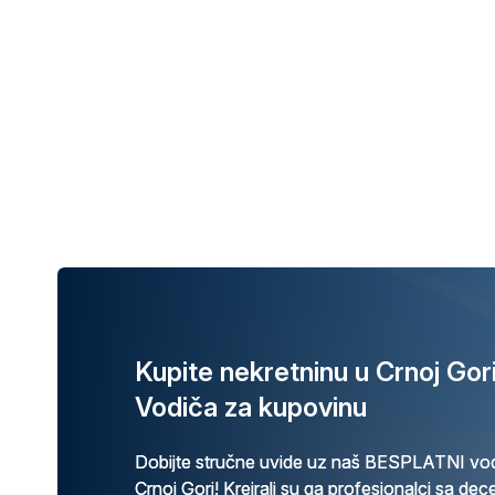
Kupite nekretninu u Crnoj Go
Vodiča za kupovinu
Dobijte stručne uvide uz naš BESPLATNI vod
Crnoj Gori! Kreirali su ga profesionalci sa de