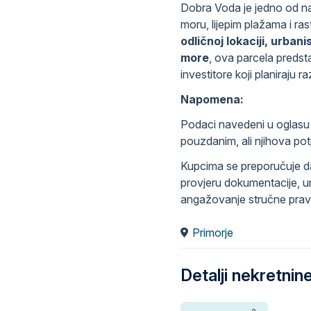
Dobra Voda je jedno od naj
moru, lijepim plažama i ra
odličnoj lokaciji, urba
more
, ova parcela predsta
investitore koji planiraju r
Napomena:
Podaci navedeni u oglasu p
pouzdanim, ali njihova po
Kupcima se preporučuje da
provjeru dokumentacije, urb
angažovanje stručne prav
Primorje
Detalji nekretnin