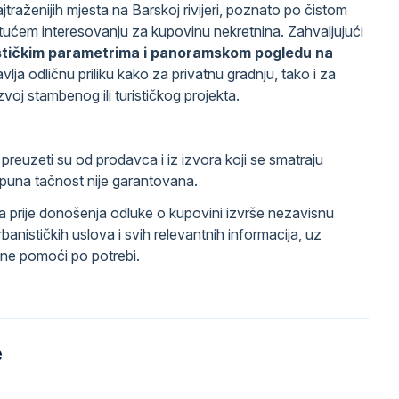
traženijih mjesta na Barskoj rivijeri, poznato po čistom
stućem interesovanju za kupovinu nekretnina. Zahvaljujući
nističkim parametrima i panoramskom pogledu na
vlja odličnu priliku kako za privatnu gradnju, tako i za
azvoj stambenog ili turističkog projekta.
reuzeti su od prodavca i iz izvora koji se smatraju
tpuna tačnost nije garantovana.
 prije donošenja odluke o kupovini izvrše nezavisnu
anističkih uslova i svih relevantnih informacija, uz
ne pomoći po potrebi.
e