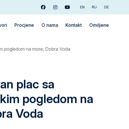
EN
RU
DE
Facebook
Instagram
Youtube
vori
Procjene
O nama
Kontakt
Omiljene
im pogledom na more, Dobra Voda
an plac sa
kim pogledom na
bra Voda