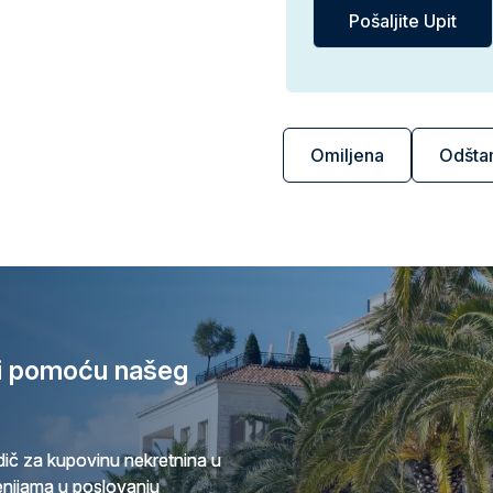
Omiljena
Odšta
ri pomoću našeg
ič za kupovinu nekretnina u
cenijama u poslovanju