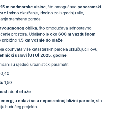
215 m nadmorske visine
, što omogućava
panoramski
ore
i mirno okruženje, idealno za izgradnju vile,
manje stambene zgrade.
ravougaonog oblika
, što omogućava jednostavno
išćenje prostora. Udaljeno je
oko 600 m vazdušnom
 približno
1,5 km vožnje do plaže
.
oja obuhvata više katastarskih parcela uključujući i ovu,
tehnički uslovi (UTU) 2025. godine
.
ani su sljedeći urbanistički parametri:
0,40
i:
1,50
nost:
do
4 etaže
 energiju nalazi se u neposrednoj blizini parcele
, što
iju budućeg projekta.