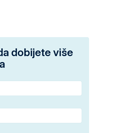
da dobijete više
ja